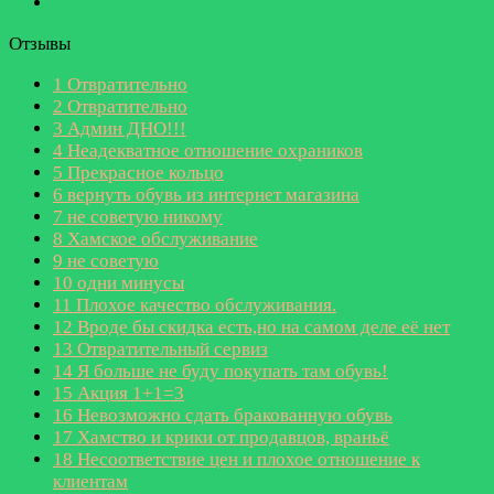
Отзывы
1
Отвратительно
2
Отвратительно
3
Админ ДНО!!!
4
Неадекватное отношение охраников
5
Прекрасное кольцо
6
вернуть обувь из интернет магазина
7
не советую никому
8
Хамское обслуживание
9
не советую
10
одни минусы
11
Плохое качество обслуживания.
12
Вроде бы скидка есть,но на самом деле её нет
13
Отвратительный сервиз
14
Я больше не буду покупать там обувь!
15
Акция 1+1=3
16
Невозможно сдать бракованную обувь
17
Хамство и крики от продавцов, враньё
18
Несоответствие цен и плохое отношение к
клиентам