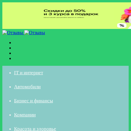
Меню
Искать
Switch
skin
Войти
IT и интернет
Автомобили
Бизнес и финансы
Компании
Красота и здоровье