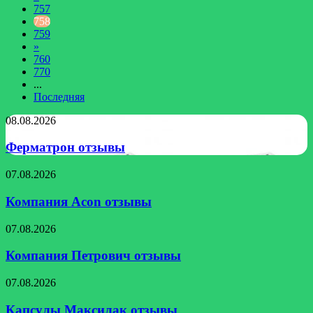
757
758
759
»
760
770
...
Последняя
Ферматрон
08.08.2026
отзывы
Ферматрон отзывы
Компания
07.08.2026
Acon
отзывы
Компания Acon отзывы
Компания
07.08.2026
Петрович
отзывы
Компания Петрович отзывы
Капсулы
07.08.2026
Максилак
отзывы
Капсулы Максилак отзывы