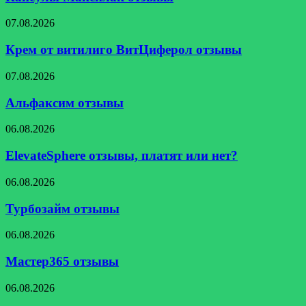
Крем
07.08.2026
от
витилиго
Крем от витилиго ВитЦиферол отзывы
ВитЦиферол
отзывы
Альфаксим
07.08.2026
отзывы
Альфаксим отзывы
ElevateSphere
06.08.2026
отзывы,
платят
ElevateSphere отзывы, платят или нет?
или
нет?
Турбозайм
06.08.2026
отзывы
Турбозайм отзывы
Мастер365
06.08.2026
отзывы
Мастер365 отзывы
Церетон
06.08.2026
отзывы