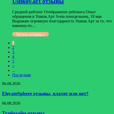
Ushkov.art отзывы
Средний рейтинг Отображение рейтинга Опыт
обращения в Ушков.Арт Sveta понедельник, 19 мая
Выражаю огромную благодарность Ушков.Арт за то, что
наконец-то…
Читать отзывы »
1
2
3
4
5
»
...
Последняя
ElevateSphere
06.08.2026
отзывы,
платят
ElevateSphere отзывы, платят или нет?
или
нет?
Турбозайм
06.08.2026
отзывы
Турбозайм отзывы