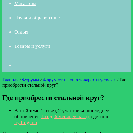
Магазины
Наука и образование
Отдых
Товары и услуги
Искать
Главная
/
Форумы
/
Форум отзывов о товарах и услугах
/
Где
приобрести стальной круг?
Где приобрести стальной круг?
В этой теме 1 ответ, 2 участника, последнее
обновление
1 год, 6 месяцев назад
сделано
hydrogenn
.