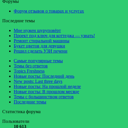
Форумы
Форум отзывов о товарах и услугах
Последние темы
Мне нужен шуруповёрт
Проект под ключ для коттеджа — узнать!
Ремонт стиральной машины
Букет цветов для девушки
Решил сделать УЗИ печени
Самые популярные темы
Темы без ответов
Topics Freshness
Новые посты: Последний день
New posts: Last three days
Новые посты: На прошлой неделе
Новые посты: В прошлом месяце
Темы с большинством ответов
Последние темы
Статистика форума
Пользователи
10 613