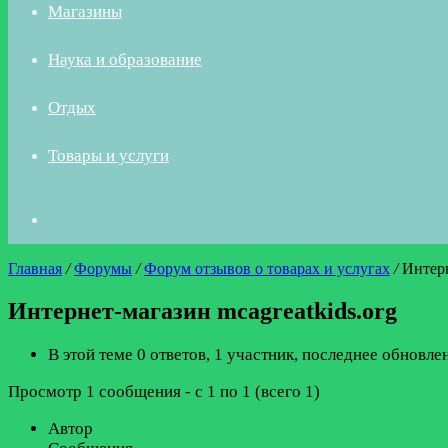
Магазины
Наука и образование
Отдых
Товары и услуги
Искать
Главная
/
Форумы
/
Форум отзывов о товарах и услугах
/
Интерн
Интернет-магазин mcagreatkids.org
В этой теме 0 ответов, 1 участник, последнее обновл
Просмотр 1 сообщения - с 1 по 1 (всего 1)
Автор