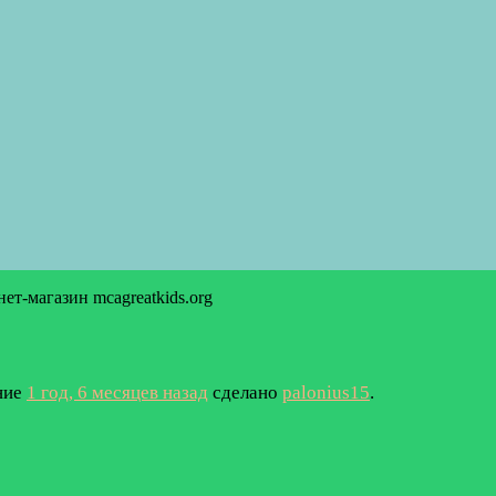
ет-магазин mcagreatkids.org
ение
1 год, 6 месяцев назад
сделано
palonius15
.