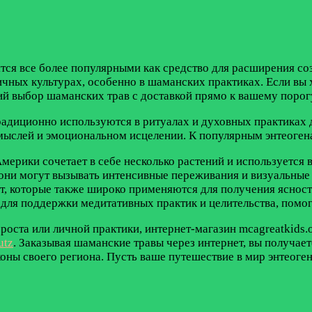
ятся все более популярными как средство для расширения с
чных культурах, особенно в шаманских практиках. Если вы х
ий выбор шаманских трав с доставкой прямо к вашему порог
радиционно используются в ритуалах и духовных практиках
мыслей и эмоциональном исцелении. К популярным энтеоген
ерики сочетает в себе несколько растений и используется 
ни могут вызывать интенсивные переживания и визуальные 
от, которые также широко применяются для получения ясност
 для поддержки медитативных практик и целительства, помог
 роста или личной практики, интернет-магазин mcagreatkids
utz
. Заказывая шаманские травы через интернет, вы получаете
коны своего региона. Пусть ваше путешествие в мир энтеог