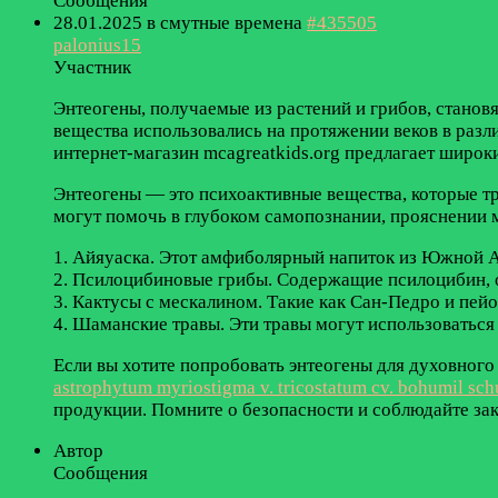
Сообщения
28.01.2025 в смутные времена
#435505
palonius15
Участник
Энтеогены, получаемые из растений и грибов, станов
вещества использовались на протяжении веков в разли
интернет-магазин mcagreatkids.org предлагает широк
Энтеогены — это психоактивные вещества, которые т
могут помочь в глубоком самопознании, прояснении 
1. Айяуаска. Этот амфиболярный напиток из Южной Ам
2. Псилоцибиновые грибы. Содержащие псилоцибин, о
3. Кактусы с мескалином. Такие как Сан-Педро и пей
4. Шаманские травы. Эти травы могут использоваться
Если вы хотите попробовать энтеогены для духовного
astrophytum myriostigma v. tricostatum cv. bohumil sch
продукции. Помните о безопасности и соблюдайте за
Автор
Сообщения