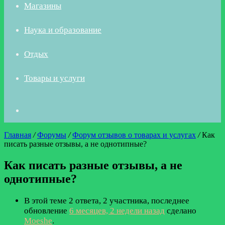
Магазины
Наука и образование
Отдых
Товары и услуги
Искать
Главная
/
Форумы
/
Форум отзывов о товарах и услугах
/
Как
писать разные отзывы, а не однотипные?
Как писать разные отзывы, а не
однотипные?
В этой теме 2 ответа, 2 участника, последнее
обновление
6 месяцев, 2 недели назад
сделано
Moeshe
.