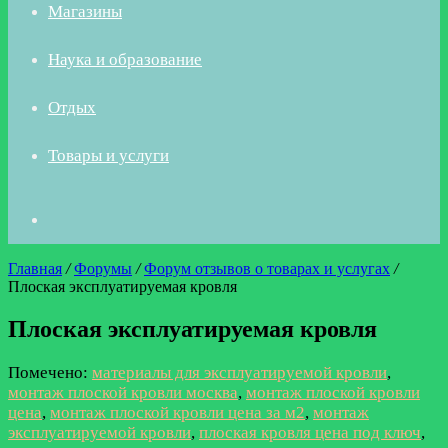
Магазины
Наука и образование
Отдых
Товары и услуги
Искать
Главная
/
Форумы
/
Форум отзывов о товарах и услугах
/
Плоская эксплуатируемая кровля
Плоская эксплуатируемая кровля
Помечено:
материалы для эксплуатируемой кровли
,
монтаж плоской кровли москва
,
монтаж плоской кровли
цена
,
монтаж плоской кровли цена за м2
,
монтаж
эксплуатируемой кровли
,
плоская кровля цена под ключ
,