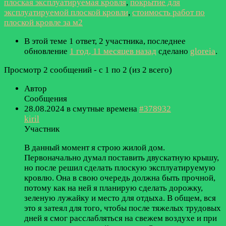
плоская эксплуатируемая кровля
,
покрытие для
эксплуатируемой плоской кровли
,
стоимость работ по
плоской кровле за м2
В этой теме 1 ответ, 2 участника, последнее
обновление
1 год, 11 месяцев назад
сделано
gloreia
.
Просмотр 2 сообщений - с 1 по 2 (из 2 всего)
Автор
Сообщения
28.08.2024 в смутные времена
#378932
kiril
Участник
В данный момент я строю жилой дом.
Первоначально думал поставить двускатную крышу,
но после решил сделать плоскую эксплуатируемую
кровлю. Она в свою очередь должна быть прочной,
потому как на ней я планирую сделать дорожку,
зеленую лужайку и место для отдыха. В общем, вся
это я затеял для того, чтобы после тяжелых трудовых
дней я смог расслабляться на свежем воздухе и при