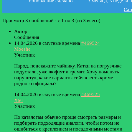
обновление
сделано
.
3 месяца, 3 недели 
Car
Просмотр 3 сообщений - с 1 по 3 (из 3 всего)
Автор
Сообщения
14.04.2026 в смутные времена
#469524
Moeshe
Участник
Народ, подскажите чайнику. Катки на погрузчике
подустали, уже люфтят и гремят. Хочу поменять
пару штук, какие варианты сейчас есть кроме
родного официала?
14.04.2026 в смутные времена
#469525
Xter
Участник
По каталогам обычно проще смотреть размеры и
подбирать подходящие аналоги, чтобы потом не
ошибиться с креплением и посадочными местами