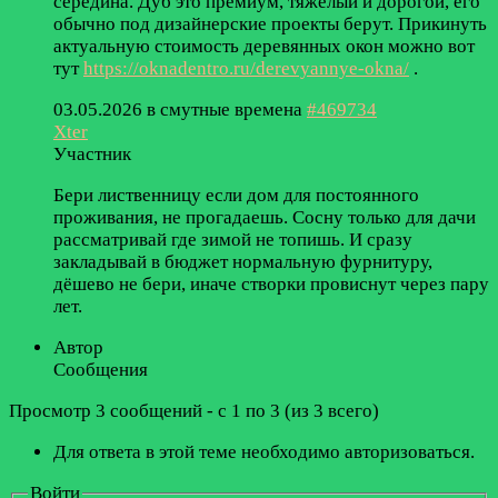
середина. Дуб это премиум, тяжёлый и дорогой, его
обычно под дизайнерские проекты берут. Прикинуть
актуальную стоимость деревянных окон можно вот
тут
https://oknadentro.ru/derevyannye-okna/
.
03.05.2026 в смутные времена
#469734
Xter
Участник
Бери лиственницу если дом для постоянного
проживания, не прогадаешь. Сосну только для дачи
рассматривай где зимой не топишь. И сразу
закладывай в бюджет нормальную фурнитуру,
дёшево не бери, иначе створки провиснут через пару
лет.
Автор
Сообщения
Просмотр 3 сообщений - с 1 по 3 (из 3 всего)
Для ответа в этой теме необходимо авторизоваться.
Войти