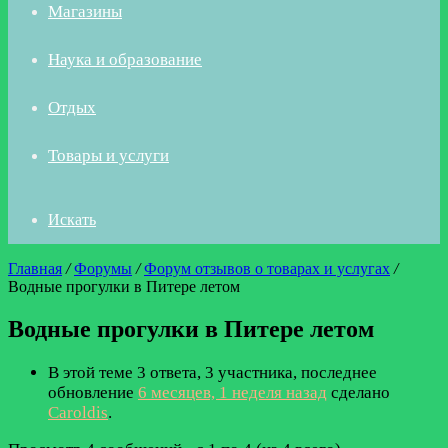
Магазины
Наука и образование
Отдых
Товары и услуги
Искать
Главная
/
Форумы
/
Форум отзывов о товарах и услугах
/
Водные прогулки в Питере летом
Водные прогулки в Питере летом
В этой теме 3 ответа, 3 участника, последнее
обновление
6 месяцев, 1 неделя назад
сделано
Caroldis
.