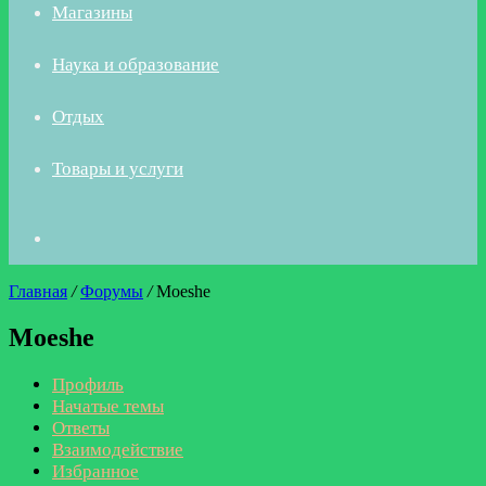
Магазины
Наука и образование
Отдых
Товары и услуги
Искать
Главная
/
Форумы
/
Moeshe
Moeshe
Профиль
Начатые темы
Ответы
Взаимодействие
Избранное