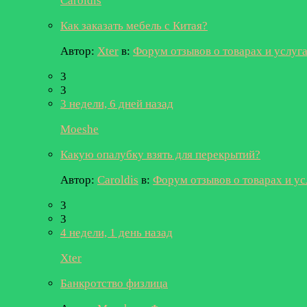
Caroldis
Как заказать мебель с Китая?
Автор:
Xter
в:
Форум отзывов о товарах и услуг
3
3
3 недели, 6 дней назад
Moeshe
Какую опалубку взять для перекрытий?
Автор:
Caroldis
в:
Форум отзывов о товарах и ус
3
3
4 недели, 1 день назад
Xter
Банкротство физлица