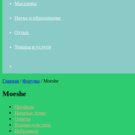
Магазины
Наука и образование
Отдых
Товары и услуги
Искать
Главная
/
Форумы
/
Moeshe
Moeshe
Профиль
Начатые темы
Ответы
Взаимодействие
Избранное