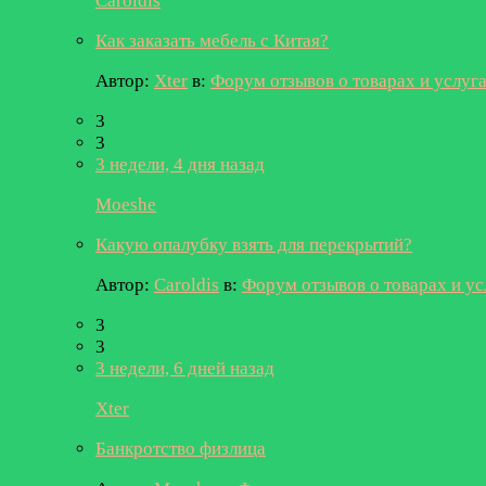
Caroldis
Как заказать мебель с Китая?
Автор:
Xter
в:
Форум отзывов о товарах и услуг
3
3
3 недели, 4 дня назад
Moeshe
Какую опалубку взять для перекрытий?
Автор:
Caroldis
в:
Форум отзывов о товарах и ус
3
3
3 недели, 6 дней назад
Xter
Банкротство физлица