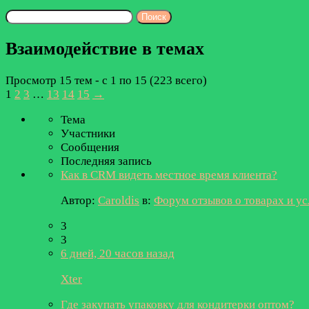
Поиск
тем:
Взаимодействие в темах
Просмотр 15 тем - с 1 по 15 (223 всего)
1
2
3
…
13
14
15
→
Тема
Участники
Сообщения
Последняя запись
Как в CRM видеть местное время клиента?
Автор:
Caroldis
в:
Форум отзывов о товарах и ус
3
3
6 дней, 20 часов назад
Xter
Где закупать упаковку для кондитерки оптом?