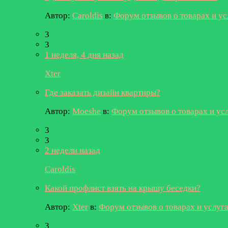
Автор:
Caroldis
в:
Форум отзывов о товарах и ус
3
3
1 неделя, 4 дня назад
Xter
Где заказать дизайн квартиры?
Автор:
Moeshe
в:
Форум отзывов о товарах и ус
3
3
2 недели назад
Caroldis
Какой профлист взять на крышу беседки?
Автор:
Xter
в:
Форум отзывов о товарах и услуг
3