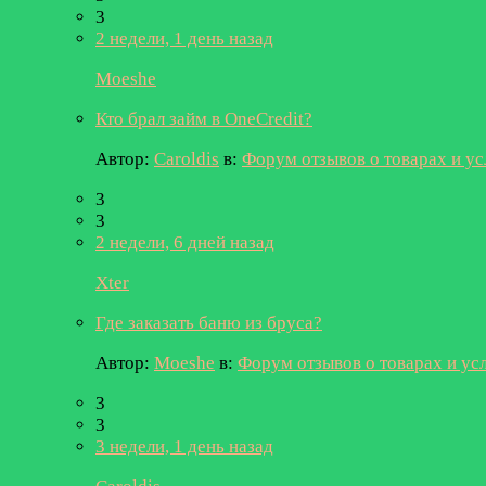
3
2 недели, 1 день назад
Moeshe
Кто брал займ в OneCredit?
Автор:
Caroldis
в:
Форум отзывов о товарах и ус
3
3
2 недели, 6 дней назад
Xter
Где заказать баню из бруса?
Автор:
Moeshe
в:
Форум отзывов о товарах и ус
3
3
3 недели, 1 день назад