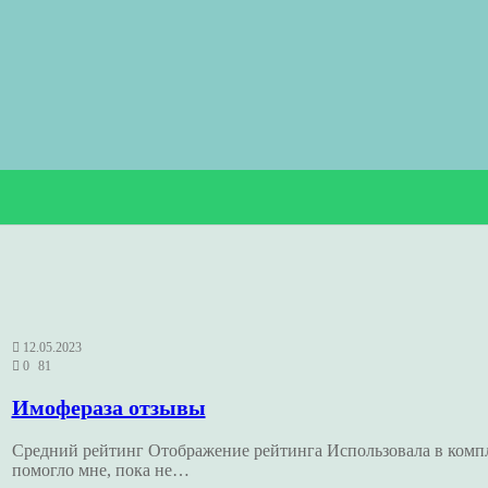
12.05.2023
0
81
Имофераза отзывы
Средний рейтинг Отображение рейтинга Использовала в компле
помогло мне, пока не…