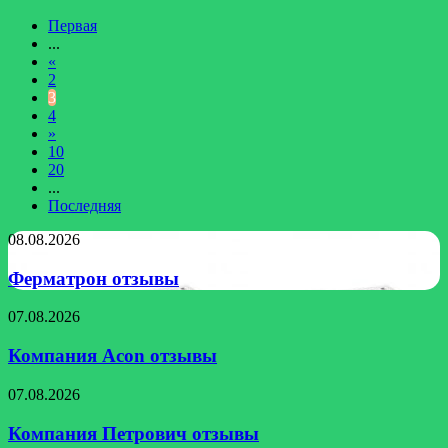
Первая
...
«
2
3
4
»
10
20
...
Последняя
Ферматрон
08.08.2026
отзывы
Ферматрон отзывы
Компания
07.08.2026
Acon
отзывы
Компания Acon отзывы
Компания
07.08.2026
Петрович
отзывы
Компания Петрович отзывы