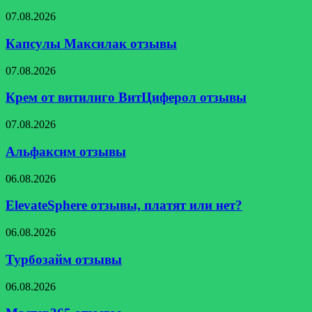
Капсулы
07.08.2026
Максилак
отзывы
Капсулы Максилак отзывы
Крем
07.08.2026
от
витилиго
Крем от витилиго ВитЦиферол отзывы
ВитЦиферол
отзывы
Альфаксим
07.08.2026
отзывы
Альфаксим отзывы
ElevateSphere
06.08.2026
отзывы,
платят
ElevateSphere отзывы, платят или нет?
или
нет?
Турбозайм
06.08.2026
отзывы
Турбозайм отзывы
Мастер365
06.08.2026
отзывы