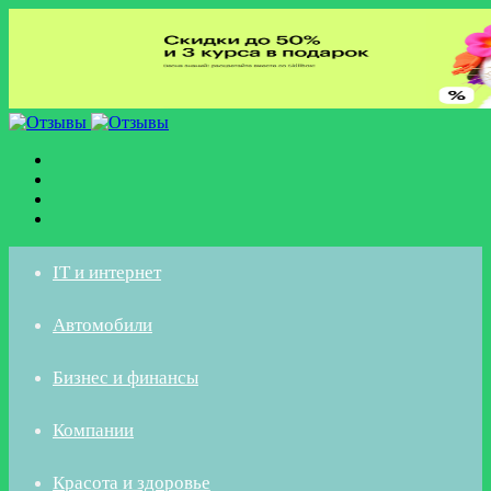
Меню
Искать
Switch
skin
Войти
IT и интернет
Автомобили
Бизнес и финансы
Компании
Красота и здоровье