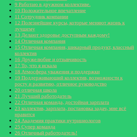
9
Работаю в дружном коллективе.
10
Положительное впечатление
11
Сотрудник компании
12
Полезнейшие курсы, которые меняют жизнь к
лучшему
13
Делают здоровье доступным каждому!
14
Отличная компания
15
Отличная компания, шикарный продукт, классный
коллектив
16
Дружелюбие и отзывчивость
17
То, что я искала
18
Атмосфера уважения и поддержки
19
Поддерживающий коллектив, возможности к
росту и развитию, отличное руководство
20
отличная школа
21
Лучший работодатель
22
Отличная команда, достойная зарплата
23
коллектив, зарплата, постановка задач, мне всё
нравится
24
Академия практики нутрициологов
25
Супер команда
26
Отличный работодатель!