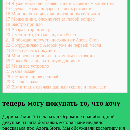
14
Я уже много лет являюсь их постоянным клиентом
15
Сделала мужу подарок на день рождения
16
Мои покупки доехали в отличном состоянии.
17
Мошенники, блокируют за любой вопрос
18
Быстро пришло
19
Азора Стор помогут
20
Именно то, что мне нужно было
21
Я обожаю получать посылки от Азора Стор
22
Сотрудничаю с Азорой уже не первый месяц
23
Легко делать покупки
24
Мои вещи пришли в отличном состоянии
25
Спасибо за оперативную доставку.
26
Меня все устроило
27
Azora обман
28
компания проверенная!
29
Как же я рада
30
Вот в таких случаях данный сервис и помогает
теперь могу покупать то, что хочу
Дарина
2 мин 56 сек назад
Огромное спасибо одной
девушке из чата болталки, которая мне недавно
рассказала про Azora.Store. Мы обсуждали косметику и я