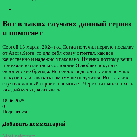
Вот в таких случаях данный сервис
и помогает
Сергей
13 марта, 2024 год
Когда получил первую посылку
от Azora.Store, то для себя сразу отметил, как все
качественно и надежно упаковано. Именно поэтому вещи
приехали в отличном состоянии Я люблю покупать
европейские бренды. Но сейчас ведь очень многие у нас
не купишь, и заказать самому не получится. Вот в таких
случаях данный сервис и помогает. Через них можно хоть
каждый месяц заказывать.
18.06.2025
0
Поделиться
Facebook
Twitter
LinkedIn
Tumblr
Reddit
Вконтакте
Одноклассники
Skype
Messenger
Messenger
WhatsApp
Telegram
Viber
Line
Поделиться
Печатать
через
Добавить комментарий
электронную
почту
Мой рейтинг: