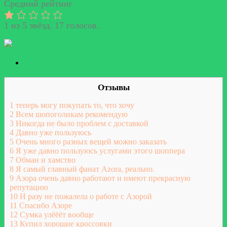
Средний рейтинг
1 из 5 звёзд. 17 голосов.
Отзывы
1
теперь могу покупать то, что хочу
2
Всем шопоголикам рекомендую
3
Никогда не было проблем с доставкой
4
Давно уже пользуюсь
5
Очень много разных вещей можно заказать
6
Я уже давно пользуюсь услугами этого шоппера
7
Обман и хамство
8
Я самый главный фанат Azora, реально.
9
Азора очень давно работают и имеют прекрасную
репутацию
10
Н разу не пожалела о работе с Азорой
11
Спасибо Азоре
12
Сумка улёёёт вообще
13
Купил хорошие кроссовки