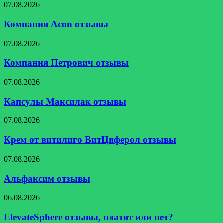
Компания
07.08.2026
Acon
отзывы
Компания Acon отзывы
Компания
07.08.2026
Петрович
отзывы
Компания Петрович отзывы
Капсулы
07.08.2026
Максилак
отзывы
Капсулы Максилак отзывы
Крем
07.08.2026
от
витилиго
Крем от витилиго ВитЦиферол отзывы
ВитЦиферол
отзывы
Альфаксим
07.08.2026
отзывы
Альфаксим отзывы
ElevateSphere
06.08.2026
отзывы,
платят
ElevateSphere отзывы, платят или нет?