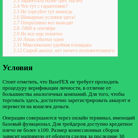
2.3
Заработала более трех тысяч)
2.4
Что тут с гарантиями?
2.5
Не торгуйте тут никогда
2.6
Шикарные условия здесь!
2.7
Оперативно все выводят
2.8
-5000 в сентябре
2.9
Не все еще понятно
2.10
Лишь убытки одни
2.11
Максимально удобная площадка
2.12
Сырой аналог, нет ничего положительного
Условия
Стоит отметить, что BaseFEX не требует проходить
процедуру верификации личности, в отличие от
большинства аналогичных компаний. Для того, чтобы
торговать здесь, достаточно зарегистрировать аккаунт и
перевести на кошелек деньги.
Операции совершаются через онлайн терминал, имеющий
базовый функционал. Для трейдеров доступно кредитное
плечо не более x100. Размер комиссионных сборов
зависит напрямую от оборота сделок за последние 30