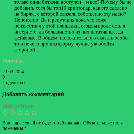
только один биткоин доступен – и все? Почему бы не
добавить хотя бы топ10 криптопар, как это сделано
на бирже, с которой слизали собственно эту идею?
Непонятно. Да и репутация пока что тоже
неизвестная у этой площадки, отзывы вроде есть в
интернете, да большинство из них негативные, да
фейковые. В общем, положительного сказать особо-
то и нечего про платформу, лучше уж обойти
стороной
Источник
23.03.2024
0
Поделиться
Facebook
Twitter
LinkedIn
Tumblr
Reddit
Вконтакте
Одноклассники
Skype
Messenger
Messenger
WhatsApp
Telegram
Viber
Line
Поделиться
Печатать
через
Добавить комментарий
электронную
почту
Мой рейтинг:
Ваш адрес email не будет опубликован.
Обязательные поля
помечены
*