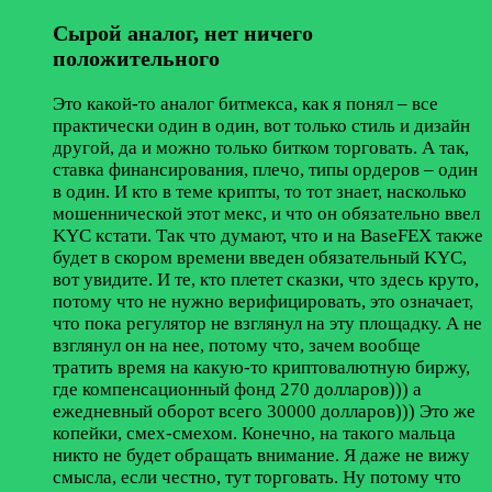
Сырой аналог, нет ничего
положительного
Это какой-то аналог битмекса, как я понял – все
практически один в один, вот только стиль и дизайн
другой, да и можно только битком торговать. А так,
ставка финансирования, плечо, типы ордеров – один
в один. И кто в теме крипты, то тот знает, насколько
мошеннической этот мекс, и что он обязательно ввел
KYС кстати. Так что думают, что и на BaseFEX также
будет в скором времени введен обязательный KYC,
вот увидите. И те, кто плетет сказки, что здесь круто,
потому что не нужно верифицировать, это означает,
что пока регулятор не взглянул на эту площадку. А не
взглянул он на нее, потому что, зачем вообще
тратить время на какую-то криптовалютную биржу,
где компенсационный фонд 270 долларов))) а
ежедневный оборот всего 30000 долларов))) Это же
копейки, смех-смехом. Конечно, на такого мальца
никто не будет обращать внимание. Я даже не вижу
смысла, если честно, тут торговать. Ну потому что