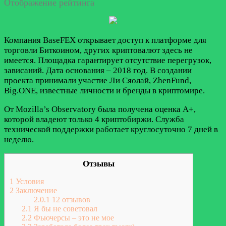
Отображение рейтинга
Компания BaseFEX открывает доступ к платформе для
торговли Биткоином, других криптовалют здесь не
имеется. Площадка гарантирует отсутствие перегрузок,
зависаний. Дата основания – 2018 год. В создании
проекта принимали участие Ли Сяолай, ZhenFund,
Big.ONE, известные личности и бренды в криптомире.
От Mozilla’s Observatory была получена оценка A+,
которой владеют только 4 криптобиржи. Служба
технической поддержки работает круглосуточно 7 дней в
неделю.
Отзывы
1
Условия
2
Заключение
2.0.1
12 отзывов
2.1
Я бы не советовал
2.2
Фьючерсы – это не мое