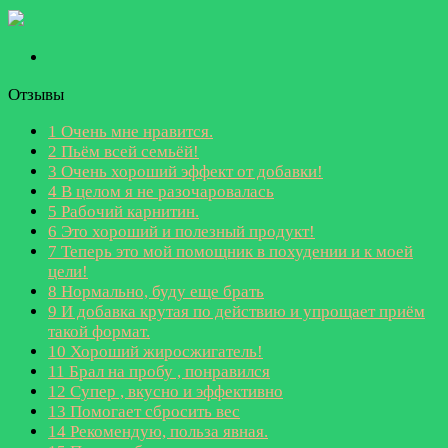
Отзывы
1
Очень мне нравится.
2
Пьём всей семьёй!
3
Очень хороший эффект от добавки!
4
В целом я не разочаровалась
5
Рабочий карнитин.
6
Это хороший и полезный продукт!
7
Теперь это мой помощник в похудении и к моей
цели!
8
Нормально, буду еще брать
9
И добавка крутая по действию и упрощает приём
такой формат.
10
Хороший жиросжигатель!
11
Брал на пробу , понравился
12
Супер , вкусно и эффективно
13
Помогает сбросить вес
14
Рекомендую, польза явная.