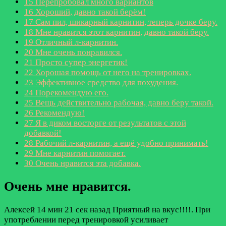
15
Перепробовал много вариантов
16
Хороший, давно такой берём!
17
Сам пил, шикарный карнитин, теперь дочке беру.
18
Мне нравится этот карнитин, давно такой беру.
19
Отличный л-карнитин.
20
Мне очень понравился.
21
Просто супер энергетик!
22
Хорошая помощь от него на тренировках.
23
Эффективное средство для похудения.
24
Порекомендую его.
25
Вещь действительно рабочая, давно беру такой.
26
Рекомендую!
27
Я в диком восторге от результатов с этой
добавкой!
28
Рабочий л-карнитин, а ещё удобно принимать!
29
Мне карнитин помогает.
30
Очень нравится эта добавка.
Очень мне нравится.
Алексей
14 мин 21 сек назад
Приятный на вкус!!!!. При
употреблении перед тренировкой усиливает