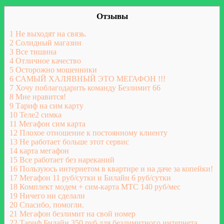
Отзывы
1
Не выходят на связь.
2
Солидный магазин
3
Все тишина
4
Отличное качество
5
Осторожно мошенники
6
САМЫЙ ХАЛЯВНЫЙ ЭТО МЕГАФОН !!!
7
Хочу поблагодарить команду Безлимит 66
8
Мне нравится!
9
Тариф на сим карту
10
Теле2 симка
11
Мегафон сим карта
12
Плохое отношение к постоянному клиенту
13
Не работает больше этот сервис
14
карта мегафон
15
Все работает без нареканий
16
Пользуюсь интернетом в квартире и на даче за копейки!
17
Мегафон 11 руб/сутки и Билайн 6 руб/сутки
18
Комплект модем + сим-карта МТС 140 руб/мес
19
Ничего ни сделали
20
Спасибо, помогли.
21
Мегафон безлимит на свой номер
22
Тариф Билайн 350 руб для безлимитного интернета