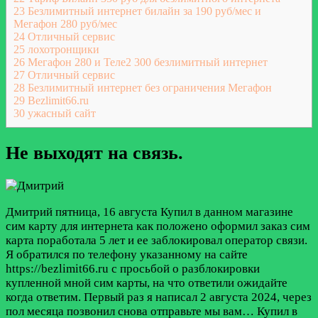
23
Безлимитный интернет билайн за 190 руб/мес и
Мегафон 280 руб/мес
24
Отличный сервис
25
лохотронщики
26
Мегафон 280 и Теле2 300 безлимитный интернет
27
Отличный сервис
28
Безлимитный интернет без ограничения Мегафон
29
Bezlimit66.ru
30
ужасный сайт
Не выходят на связь.
Дмитрий
пятница, 16 августа
Купил в данном магазине
сим карту для интернета как положено оформил заказ сим
карта поработала 5 лет и ее заблокировал оператор связи.
Я обратился по телефону указанному на сайте
https://bezlimit66.ru с просьбой о разблокировки
купленной мной сим карты, на что ответили ожидайте
когда ответим. Первый раз я написал 2 августа 2024, через
пол месяца позвонил снова отправьте мы вам…
Купил в