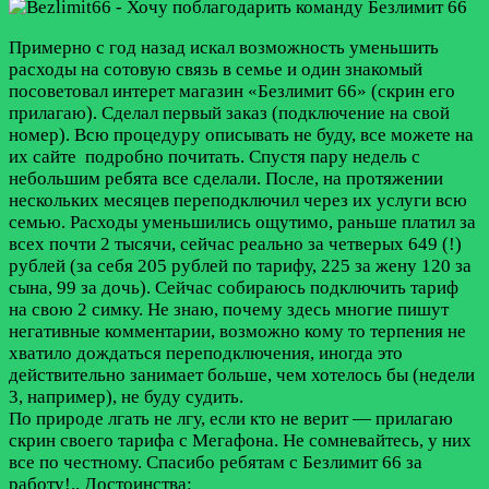
Примерно с год назад искал возможность уменьшить
расходы на сотовую связь в семье и один знакомый
посоветовал интерет магазин «Безлимит 66» (скрин его
прилагаю). Сделал первый заказ (подключение на свой
номер). Всю процедуру описывать не буду, все можете на
их сайте подробно почитать. Спустя пару недель с
небольшим ребята все сделали. После, на протяжении
нескольких месяцев переподключил через их услуги всю
семью. Расходы уменьшились ощутимо, раньше платил за
всех почти 2 тысячи, сейчас реально за четверых 649 (!)
рублей (за себя 205 рублей по тарифу, 225 за жену 120 за
сына, 99 за дочь). Сейчас собираюсь подключить тариф
на свою 2 симку. Не знаю, почему здесь многие пишут
негативные комментарии, возможно кому то терпения не
хватило дождаться переподключения, иногда это
действительно занимает больше, чем хотелось бы (недели
3, например), не буду судить.
По природе лгать не лгу, если кто не верит — прилагаю
скрин своего тарифа с Мегафона. Не сомневайтесь, у них
все по честному. Спасибо ребятам с Безлимит 66 за
работу!..
Достоинства: