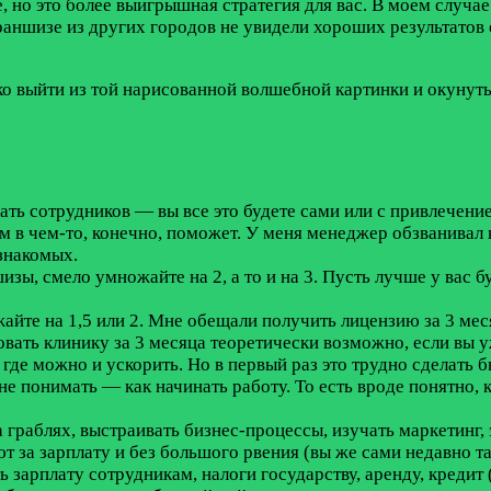
, но это более выигрышная стратегия для вас. В моем случа
раншизе из других городов не увидели хороших результатов о
о выйти из той нарисованной волшебной картинки и окунуть
кать сотрудников — вы все это будете сами или с привлечен
м в чем-то, конечно, поможет. У меня менеджер обзванивал 
знакомых.
ы, смело умножайте на 2, а то и на 3. Пусть лучше у вас б
йте на 1,5 или 2. Мне обещали получить лицензию за 3 меся
овать клинику за 3 месяца теоретически возможно, если вы у
а где можно и ускорить. Но в первый раз это трудно сделать 
не понимать — как начинать работу. То есть вроде понятно, 
а граблях, выстраивать бизнес-процессы, изучать маркетинг,
т за зарплату и без большого рвения (вы же сами недавно та
ь зарплату сотрудникам, налоги государству, аренду, кредит 