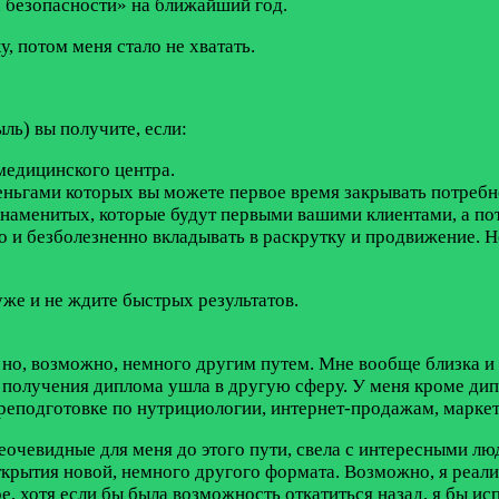
а безопасности» на ближайший год.
у, потом меня стало не хватать.
ль) вы получите, если:
медицинского центра.
еньгами которых вы можете первое время закрывать потребн
знаменитых, которые будут первыми вашими клиентами, а по
о и безболезненно вкладывать в раскрутку и продвижение. Не 
уже и не ждите быстрых результатов.
, но, возможно, немного другим путем. Мне вообще близка и 
е получения диплома ушла в другую сферу. У меня кроме д
еподготовке по нутрициологии, интернет-продажам, маркети
очевидные для меня до этого пути, свела с интересными лю
крытия новой, немного другого формата. Возможно, я реализ
е, хотя если бы была возможность откатиться назад, я бы ис