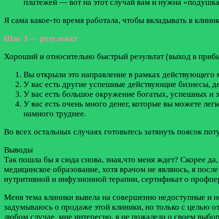
платежей — вот на этот случай вам и нужна «подушк
Я сама какое-то время работала, чтобы вкладывать в клиник
Шаг 3 — результат
Хороший и относительно быстрый результат (выход в прибы
Вы открыли это направление в рамках действующего 
У вас есть другие успешные действующие бизнесы, д
У вас есть большое окружение богатых, успешных и 
У вас есть очень много денег, которые вы можете легк
намного труднее.
Во всех остальных случаях готовьтесь затянуть поясок пот
Выводы
Так пошла бы я сюда снова, зная,что меня ждет? Скорее да
медицинское образование, хотя врачом не являюсь, я посл
нутритивной и инфузионной терапии, сертификат о профпер
Меня тема клиники вывела на совершенно недоступные и не
задумываюсь о продаже этой клиники, но только с целью от
любом случае, мне интересно, я не пожалела о своем выбор