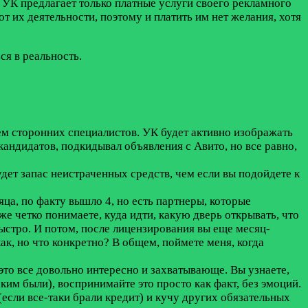
е УК предлагает только платные услуги своего рекламного
т их деятельности, поэтому и платить им нет желания, хотя
ся в реальность.
ием сторонних специалистов. УК будет активно изображать
кандидатов, подкидывал объявления с Авито, но все равно,
удет запас неистраченных средств, чем если вы подойдете к
ца, по факту вышло 4, но есть партнеры, которые
же четко понимаете, куда идти, какую дверь открывать, что
быстро. И потом, после лицензирования вы еще месяц-
как, но что конкретно? В общем, поймете меня, когда
 это все довольно интересно и захватывающе. Вы узнаете,
ким были), воспринимайте это просто как факт, без эмоций.
(если все-таки брали кредит) и кучу других обязательных