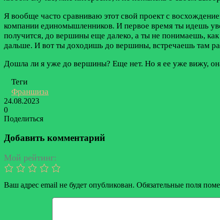
Я вообще часто сравниваю этот свой проект с восхождением
компании единомышленников. И первое время ты идешь уве
получится, до вершины еще далеко, а ты не понимаешь, ка
дальше. И вот ты доходишь до вершины, встречаешь там ра
Дошла ли я уже до вершины? Еще нет. Но я ее уже вижу, он
Теги
Франшиза
24.08.2023
0
Поделиться
Facebook
Twitter
LinkedIn
Tumblr
Reddit
Вконтакте
Одноклассники
Skype
Messenger
Messenger
WhatsApp
Telegram
Viber
Line
Поделиться
Печатать
через
Добавить комментарий
электронную
почту
Мой рейтинг:
Ваш адрес email не будет опубликован.
Обязательные поля пом