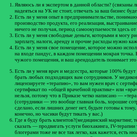
Являюсь ли я экспертом в данной области? (связаны л
надеяться на УК не стоит, отвечать за ваш бизнес буд
Есть ли у меня опыт в предпринимательстве, понимаю 
производство продукта, его реализация, выстраивание
ничего не получая, период самоокупаемости здесь от 
Есть ли у меня свободные деньги, которыми я могу ри
зарплату, налоги, аренду и прочие расходы нужно ка
Есть ли у меня свое помещение, которое можно исполь
на входе пандус, в каждом помещении мокрая точка. Ес
чужого помещения, и ваш арендодатель понимает это 
Есть ли у меня врач и медсестра, которые 100% буду
брать любых подходящих вам сотрудников. У медиков
лицензируете «терапию», то вам нужен врач с сертифи
сертификат по «общей врачебной практике» или «врач
нельзя, потому что в Приказе четко написано — «тера
(сотрудники — это вообще главная боль, хорошие сот
сделано, если лишних денег нет, будьте готовы к тому
конечно, но часики будут тикать у вас.)
Где я буду брать клиентов?(медицинский маркетинг, т
сказать — продвигать услуги биохакинга, IV-терапии
блогерами тоже не все так легко, как кажется, есть 