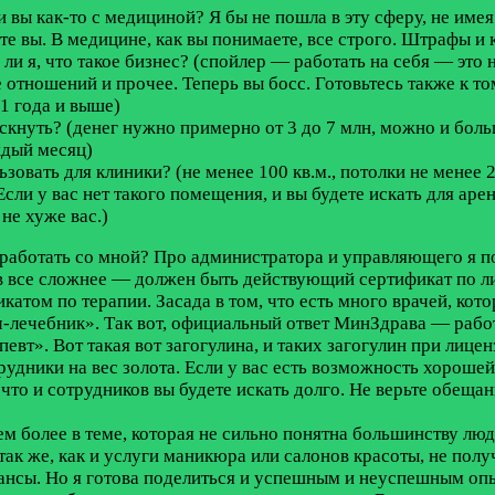
и вы как-то с медициной? Я бы не пошла в эту сферу, не име
ете вы. В медицине, как вы понимаете, все строго. Штрафы и
ли я, что такое бизнес? (спойлер — работать на себя — это н
 отношений и прочее. Теперь вы босс. Готовьтесь также к то
1 года и выше)
скнуть? (денег нужно примерно от 3 до 7 млн, можно и боль
ждый месяц)
зовать для клиники? (не менее 100 кв.м., потолки не менее 
ли у вас нет такого помещения, и вы будете искать для арен
не хуже вас.)
т работать со мной? Про администратора и управляющего я 
 все сложнее — должен быть действующий сертификат по ли
катом по терапии. Засада в том, что есть много врачей, кот
-лечебник». Так вот, официальный ответ МинЗдрава — работа
певт». Вот такая вот загогулина, и таких загогулин при лице
рудники на вес золота. Если у вас есть возможность хорош
, что и сотрудников вы будете искать долго. Не верьте обеща
ем более в теме, которая не сильно понятна большинству люд
 так же, как и услуги маникюра или салонов красоты, не по
нюансы. Но я готова поделиться и успешным и неуспешным оп