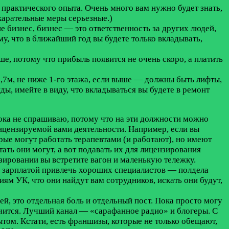
я практического опыта. Очень много вам нужно будет знать,
 карательные меры серьезные.)
е бизнес, бизнес — это ответственность за других людей,
му, что в ближайший год вы будете только вкладывать,
ше, потому что прибыль появится не очень скоро, а платить
2,7м, не ниже 1-го этажа, если выше — должны быть лифты,
ды, имейте в виду, что вкладываться вы будете в ремонт
пока не спрашиваю, потому что на эти должности можно
цензируемой вами деятельности. Например, если вы
орые могут работать терапевтами (и работают), но имеют
ть они могут, а вот подавать их для лицензирования
нзировании вы встретите вагон и маленькую тележку.
ей зарплатой привлечь хороших специалистов — полдела
ниям УК, что они найдут вам сотрудников, искать они будут,
ей, это отдельная боль и отдельный пост. Пока просто могу
лучится. Лучший канал — «сарафанное радио» и блогеры. С
ытом. Кстати, есть франшизы, которые не только обещают,