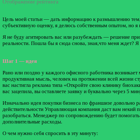
Отображение рейтинга
Цель моей статьи — дать информацию к размышлению тем, 
субъективную оценку, я делюсь собственным опытом, но я
Я не буду агитировать вас или разубеждать — решение при
реальности. Пошла бы я сюда снова, зная,что меня ждет? Я 
Шаг 1 — идея
Рано или поздно у каждого офисного работника возникает м
продуктивная мысль, человек на протяжении всей жизни стре
вас настигла реклама типа «Откройте свою клинику биохаки
вас зацепила, вы оставляете заявку и буквально через 5 мин
Изначально идея покупки бизнеса по франшизе довольно ра
действительности Управляющая компания даст вам некий пак
разобраться. Менеджер по сопровождению будет помогать в 
дополнительные расходы.
О чем нужно себя спросить в эту минуту: