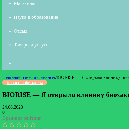
Магазины
Наука и образование
Отдых
Товары и услуги
Искать
Главная
/
Бизнес и финансы
/
BIORISE — Я открыла клинику биох
Бизнес и финансы
BIORISE — Я открыла клинику биохаки
24.08.2023
0
Средний рейтинг