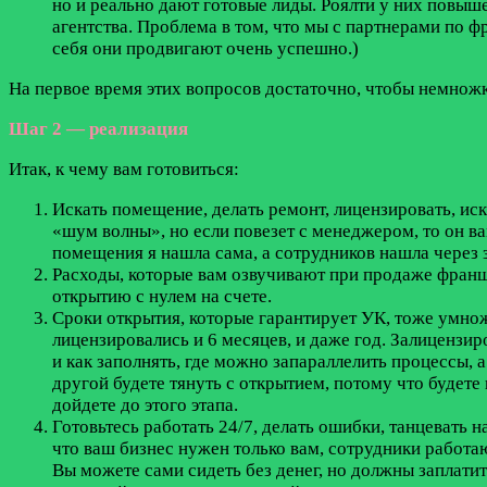
но и реально дают готовые лиды. Роялти у них повыше
агентства. Проблема в том, что мы с партнерами по ф
себя они продвигают очень успешно.)
На первое время этих вопросов достаточно, чтобы немножк
Шаг 2 — реализация
Итак, к чему вам готовиться:
Искать помещение, делать ремонт, лицензировать, ис
«шум волны», но если повезет с менеджером, то он ва
помещения я нашла сама, а сотрудников нашла через 
Расходы, которые вам озвучивают при продаже франшиз
открытию с нулем на счете.
Сроки открытия, которые гарантирует УК, тоже умножа
лицензировались и 6 месяцев, и даже год. Залицензир
и как заполнять, где можно запараллелить процессы, 
другой будете тянуть с открытием, потому что будете 
дойдете до этого этапа.
Готовьтесь работать 24/7, делать ошибки, танцевать н
что ваш бизнес нужен только вам, сотрудники работаю
Вы можете сами сидеть без денег, но должны заплатит