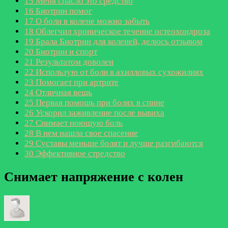
15
Меня спасло это средство
16
Биотрин помог
17
О боли в колене можно забыть
18
Облегчил хроническое течение остеохондроза
19
Брала Биотрин для коленей, делюсь отзывом
20
Биотрин и спорт
21
Результатом доволен
22
Использую от боли в ахилловых сухожилиях
23
Помогает при артрите
24
Отличная вещь
25
Первая помощь при болях в спине
26
Ускорил заживление после вывиха
27
Снимает ноющую боль
28
В нем нашла свое спасение
29
Суставы меньше болят и лучше разгибаются
30
Эффективное стредство
Снимает напряжение с колен