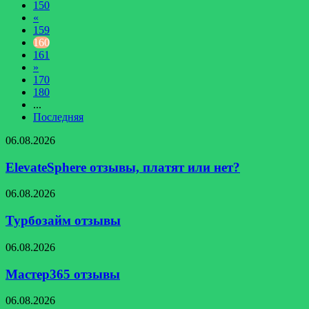
150
«
159
160
161
»
170
180
...
Последняя
ElevateSphere
06.08.2026
отзывы,
платят
ElevateSphere отзывы, платят или нет?
или
нет?
Турбозайм
06.08.2026
отзывы
Турбозайм отзывы
Мастер365
06.08.2026
отзывы
Мастер365 отзывы
Церетон
06.08.2026