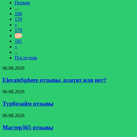
Первая
...
160
170
«
179
180
181
»
...
Последняя
ElevateSphere
06.08.2026
отзывы,
платят
ElevateSphere отзывы, платят или нет?
или
нет?
Турбозайм
06.08.2026
отзывы
Турбозайм отзывы
Мастер365
06.08.2026
отзывы
Мастер365 отзывы