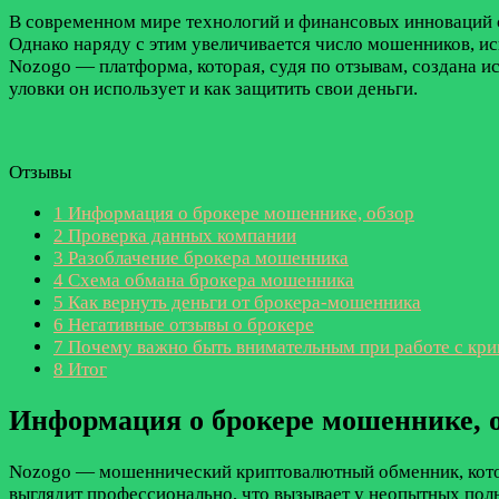
В современном мире технологий и финансовых инноваций 
Однако наряду с этим увеличивается число мошенников, и
Nozogo — платформа, которая, судя по отзывам, создана и
уловки он использует и как защитить свои деньги.
Отзывы
1
Информация о брокере мошеннике, обзор
2
Проверка данных компании
3
Разоблачение брокера мошенника
4
Схема обмана брокера мошенника
5
Как вернуть деньги от брокера-мошенника
6
Негативные отзывы о брокере
7
Почему важно быть внимательным при работе с кр
8
Итог
Информация о брокере мошеннике, 
Nozogo — мошеннический криптовалютный обменник, которы
выглядит профессионально, что вызывает у неопытных пол