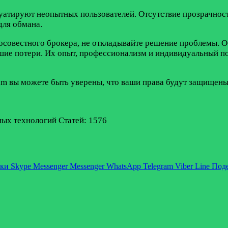
уатируют неопытных пользователей. Отсутствие прозрачност
для обмана.
осовестного брокера, не откладывайте решение проблемы. О
йшие потери. Их опыт, профессионализм и индивидуальный п
am вы можете быть уверены, что ваши права будут защищены
ых технологий Cтатей: 1576
ики
Skype
Messenger
Messenger
WhatsApp
Telegram
Viber
Line
Поде