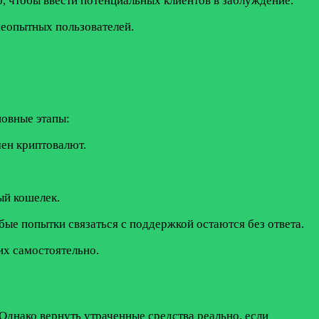
 чтобы ввести потенциальных клиентов в заблуждение.
неопытных пользователей.
новные этапы:
ен криптовалют.
ый кошелек.
бые попытки связаться с поддержкой остаются без ответа.
их самостоятельно.
Однако вернуть утраченные средства реально, если