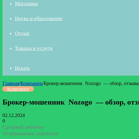
Магазины
Наука и образование
Отдых
Товары и услуги
Искать
Главная
/
Компании
/
Брокер-мошенник Nozogo — обзор, отзывы,
Компании
Брокер-мошенник Nozogo — обзор, отз
02.12.2024
0
Средний рейтинг
Отображение рейтинга