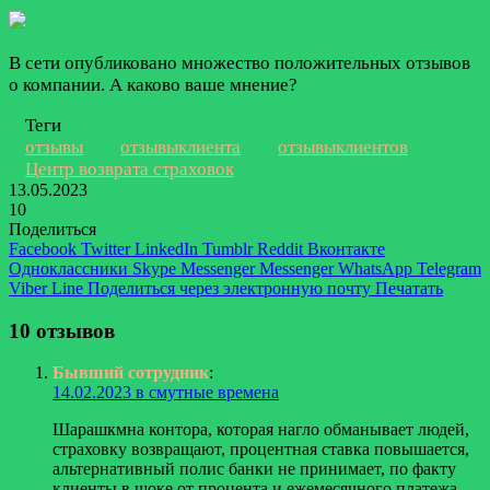
В сети опубликовано множество положительных отзывов
о компании. А каково ваше мнение?
Теги
отзывы
отзывыклиента
отзывыклиентов
Центр возврата страховок
13.05.2023
10
Поделиться
Facebook
Twitter
LinkedIn
Tumblr
Reddit
Вконтакте
Одноклассники
Skype
Messenger
Messenger
WhatsApp
Telegram
Viber
Line
Поделиться через электронную почту
Печатать
10 отзывов
Бывший сотрудник
:
14.02.2023 в смутные времена
Шарашкмна контора, которая нагло обманывает людей,
страховку возвращают, процентная ставка повышается,
альтернативный полис банки не принимает, по факту
клиенты в шоке от процента и ежемесячного платежа.