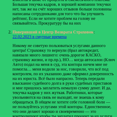
Большая текучка кадров, в хорошей компании текучки
нет, так же на счёт хороших отзывов больше половины
написаны сотрудниками для того что бы улучшить
рейтинг, Если не хотите проблем на голову не
связывайтесь. Прокуратуру бы на них
Поверивший в Центр Возврата Страховок
:
22.02.2023 в смутные времена
Никому не советую пользоваться услугами данного
центра! Страховку то вернули (брал автокредит,
навязали много лишнего: очень дорогое КАСКО,
страховку жизни, и пр.пр.), НО… когда автосалон (Ключ
Авто) подал на меня в суд, эта контора ничем мне не
помогла… меня водили за нос, говорили, что всё под
контролем, по их указанию даже оформил доверенность
на их юриста. Всё было напрасно. Теперь передали
взыскание судебного долга в руки судебных приставов
и мне пришлось заплатить немалую сумму денег. И да,
текучка кадров у них жуткая. Работники, которые
увольняются на связь не выходят, не знаешь к кому
обращаться. В общем не хотите себе головной боли —
не пользуйтесь услугами этой конторы. Единственное,
что они делают хорошо и своевременно — это
контролируют чтобы ты заплатил процент за их услуги