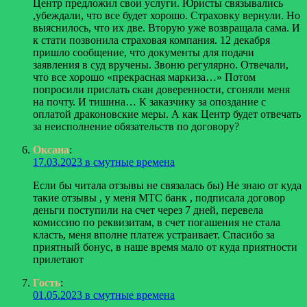
Центр предложил свои услуги. Юристы связывались
,убеждали, что все будет хорошо. Страховку вернули. Но
выяснилось, что их две. Вторую уже возвращала сама. И
к стати позвонила страховая компания. 12 декабря
пришло сообщение, что документы для подачи
заявления в суд вручены. Звоню регулярно. Отвечали,
что все хорошо «прекрасная маркиза…» Потом
попросили прислать скан доверенности, сгоняли меня
на почту. И тишина… К заказчику за опоздание с
оплатой драконовские меры. А как Центр будет отвечать
за неисполнение обязательств по договору?
Оксана
:
17.03.2023 в смутные времена
Если бы читала отзывы не связалась бы) Не знаю от куда
такие отзывы , у меня МТС банк , подписала договор
деньги поступили на счет через 7 дней, перевела
комиссию по реквизитам, в счет погашения не стала
класть, меня вполне платеж устраивает. Спасибо за
приятный бонус, в наше время мало от куда приятности
прилетают
Гость
:
01.05.2023 в смутные времена