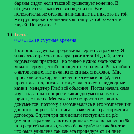
бараны сидят, если таковой существует конечно. В
общем не связывайтесь вообще никто. Все
положительные отзывы написанные на них, это из той
же группировки мошенников пишут, чтоб заманить
людей. Не ведитесь!
Гость
:
05.05.2023 в смутные времена
Позвонила, двушка предложила вернуть страховку. Я
знаю, что страховки возвращают в теч.14 дней, и это
нормальная практика , но только нужно знать какие
можно вернуть, чтобы процент не подняли. Речь пойдет
о автокредите, где куча непонятных страховок .Мне
прислали договор, вся переписка велась по @, я его
прочитала, подписала, не думала, что есть подводные
камни, менеджер Глеб всё объяснил. Потом начала сама
изучать данный вопрос и какие документы нужны
юристу от меня. Менеджер не попросил половину
документов, поэтому я засомневалась в его компетенции
данного вопроса. И написала заявление о расторжении
договора. Спустя три дня деньги поступила на р/с
(именно страховка , потом пришло смс о повышении %
по кредиту) удивило, то что банк сработал так быстро,
что была удивлена так как эта процедура от 14 дней.