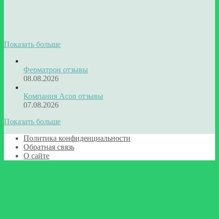
Показать больше
Ферматрон отзывы
08.08.2026
Компания Acon отзывы
07.08.2026
Показать больше
Политика конфиденциальности
Обратная связь
О сайте
Facebook
Twitter
WhatsApp
Telegram
Кнопка
«Наверх»