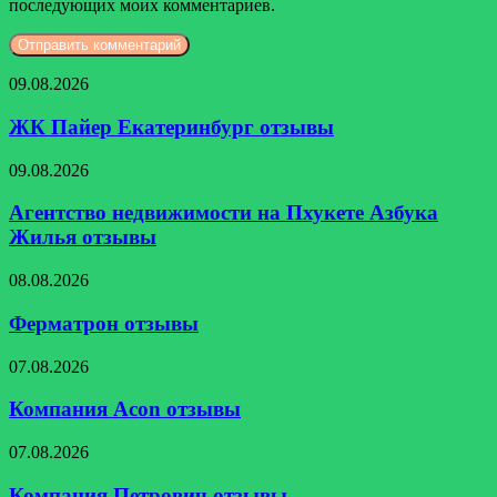
последующих моих комментариев.
ЖК
09.08.2026
Пайер
Екатеринбург
ЖК Пайер Екатеринбург отзывы
отзывы
Агентство
09.08.2026
недвижимости
на
Агентство недвижимости на Пхукете Азбука
Пхукете
Жилья отзывы
Азбука
Жилья
Ферматрон
08.08.2026
отзывы
отзывы
Ферматрон отзывы
Компания
07.08.2026
Acon
отзывы
Компания Acon отзывы
Компания
07.08.2026
Петрович
отзывы
Компания Петрович отзывы