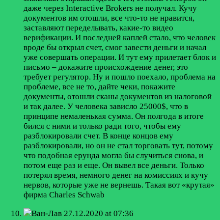
даже через Interactive Brokers не получал. Кучу
документов им отошли, все что-то не нравится,
заставляют переделывать, какие-то видео
верификации. И последней каплей стало, что человек
вроде бы открыл счет, смог завести деньги и начал
уже совершать операции. И тут ему прилетает блок и
письмо – докажите происхождение денег, это
требует регулятор. Ну и пошло поехало, проблема на
проблеме, все не то, дайте чеки, покажите
документы, отошли сканы документов из налоговой
и так далее. У человека зависло 25000$, что в
принципе немаленькая сумма. Он полгода в итоге
бился с ними и только ради того, чтобы ему
разблокировали счет. В конце концов ему
разблокировали, но он не стал торговать тут, потому
что подобная ерунда могла бы случиться снова, и
потом еще раз и еще. Он вывел все деньги. Только
потерял время, немного денег на комиссиях и кучу
нервов, которые уже не вернешь. Такая вот «крутая»
фирма Charles Schwab
Ван-Лав
27.12.2020 at 07:36