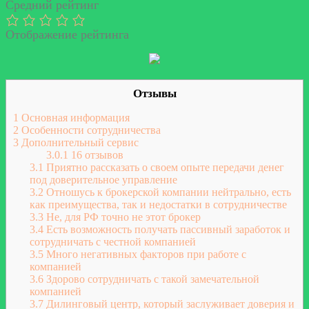
Средний рейтинг
Отображение рейтинга
Отзывы
1
Основная информация
2
Особенности сотрудничества
3
Дополнительный сервис
3.0.1
16 отзывов
3.1
Приятно рассказать о своем опыте передачи денег
под доверительное управление
3.2
Отношусь к брокерской компании нейтрально, есть
как преимущества, так и недостатки в сотрудничестве
3.3
Не, для РФ точно не этот брокер
3.4
Есть возможность получать пассивный заработок и
сотрудничать с честной компанией
3.5
Много негативных факторов при работе с
компанией
3.6
Здорово сотрудничать с такой замечательной
компанией
3.7
Дилинговый центр, который заслуживает доверия и