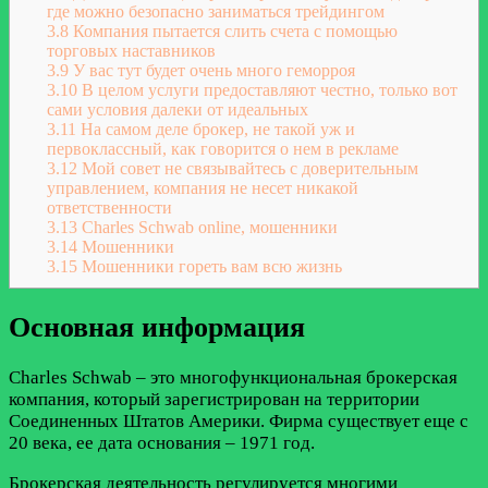
где можно безопасно заниматься трейдингом
3.8
Компания пытается слить счета с помощью
торговых наставников
3.9
У вас тут будет очень много геморроя
3.10
В целом услуги предоставляют честно, только вот
сами условия далеки от идеальных
3.11
На самом деле брокер, не такой уж и
первоклассный, как говорится о нем в рекламе
3.12
Мой совет не связывайтесь с доверительным
управлением, компания не несет никакой
ответственности
3.13
Charles Schwab online, мошенники
3.14
Мошенники
3.15
Мошенники гореть вам всю жизнь
Основная информация
Charles Schwab – это многофункциональная брокерская
компания, который зарегистрирован на территории
Соединенных Штатов Америки. Фирма существует еще с
20 века, ее дата основания – 1971 год.
Брокерская деятельность регулируется многими