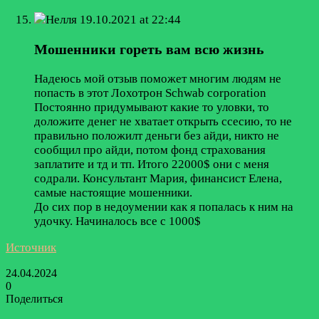
Нелля
19.10.2021 at 22:44
Мошенники гореть вам всю жизнь
Надеюсь мой отзыв поможет многим людям не
попасть в этот Лохотрон Schwab corporation
Постоянно придумывают какие то уловки, то
доложите денег не хватает открыть ссесию, то не
правильно положилт деньги без айди, никто не
сообщил про айди, потом фонд страхования
заплатите и тд и тп. Итого 22000$ они с меня
содрали. Консультант Мария, финансист Елена,
самые настоящие мошенники.
До сих пор в недоумении как я попалась к ним на
удочку. Начиналось все с 1000$
Источник
24.04.2024
0
Поделиться
Facebook
Twitter
LinkedIn
Tumblr
Reddit
Вконтакте
Одноклассники
Skype
Messenger
Messenger
WhatsApp
Telegram
Viber
Line
Поделиться
Печатать