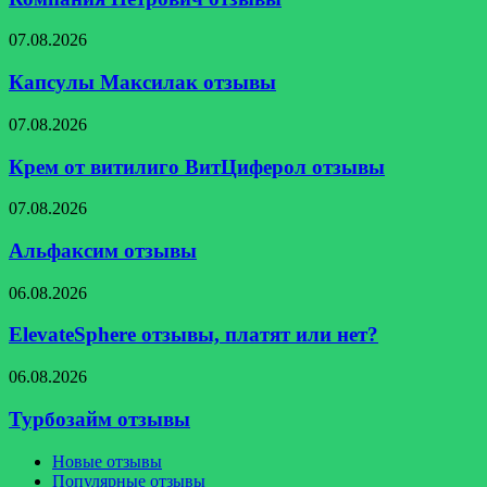
Капсулы
07.08.2026
Максилак
отзывы
Капсулы Максилак отзывы
Крем
07.08.2026
от
витилиго
Крем от витилиго ВитЦиферол отзывы
ВитЦиферол
отзывы
Альфаксим
07.08.2026
отзывы
Альфаксим отзывы
ElevateSphere
06.08.2026
отзывы,
платят
ElevateSphere отзывы, платят или нет?
или
нет?
Турбозайм
06.08.2026
отзывы
Турбозайм отзывы
Новые отзывы
Популярные отзывы