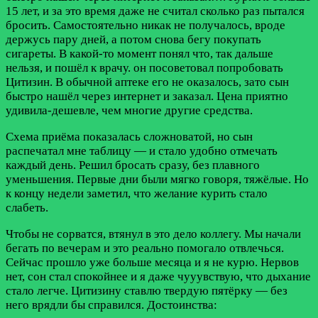
15 лет, и за это время даже не считал сколько раз пытался
бросить. Самостоятельно никак не получалось, вроде
держусь пару дней, а потом снова бегу покупать
сигареты. В какой-то момент понял что, так дальше
нельзя, и пошёл к врачу. он посоветовал попробовать
Цитизин. В обычной аптеке его не оказалось, зато сын
быстро нашёл через интернет и заказал. Цена приятно
удивила-дешевле, чем многие другие средства.
Схема приёма показалась сложноватой, но сын
распечатал мне таблицу — и стало удобно отмечать
каждый день. Решил бросать сразу, без плавного
уменьшения. Первые дни были мягко говоря, тяжёлые. Но
к концу недели заметил, что желание курить стало
слабеть.
Чтобы не сорватся, втянул в это дело коллегу. Мы начали
бегать по вечерам и это реально помогало отвлечься.
Сейчас прошло уже больше месяца и я не курю. Нервов
нет, сон стал спокойнее и я даже чууувствую, что дыхание
стало легче. Цитизину ставлю твердую пятёрку — без
него врядли бы справился.
Достоинства: