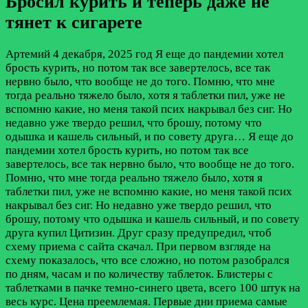
Бросил курить и теперь даже не
тянет к сигарете
Артемий
4 декабря, 2025 год
Я еще до пандемии хотел
брость курить, но потом так все завертелось, все так
нервно было, что вообще не до того. Помню, что мне
тогда реально тяжело было, хотя я таблетки пил, уже не
вспомню какие, но меня такой псих накрывал без сиг. Но
недавно уже твердо решил, что брошу, потому что
одышка и кашель сильный, и по совету друга…
Я еще до
пандемии хотел брость курить, но потом так все
завертелось, все так нервно было, что вообще не до того.
Помню, что мне тогда реально тяжело было, хотя я
таблетки пил, уже не вспомню какие, но меня такой псих
накрывал без сиг. Но недавно уже твердо решил, что
брошу, потому что одышка и кашель сильный, и по совету
друга купил Цитизин. Друг сразу предупредил, чтоб
схему приема с сайта скачал. При первом взгляде на
схему показалось, что все сложно, но потом разобрался
по дням, часам и по количеству таблеток. Блистеры с
таблетками в пачке темно-синего цвета, всего 100 штук на
весь курс. Цена преемлемая. Первые дни приема самые