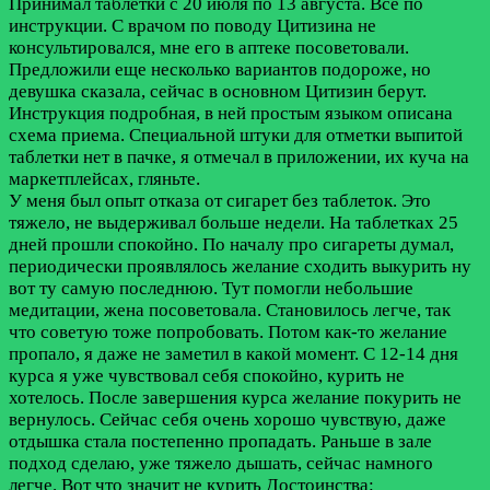
Принимал таблетки с 20 июля по 13 августа. Все по
инструкции. С врачом по поводу Цитизина не
консультировался, мне его в аптеке посоветовали.
Предложили еще несколько вариантов подороже, но
девушка сказала, сейчас в основном Цитизин берут.
Инструкция подробная, в ней простым языком описана
схема приема. Специальной штуки для отметки выпитой
таблетки нет в пачке, я отмечал в приложении, их куча на
маркетплейсах, гляньте.
У меня был опыт отказа от сигарет без таблеток. Это
тяжело, не выдерживал больше недели. На таблетках 25
дней прошли спокойно. По началу про сигареты думал,
периодически проявлялось желание сходить выкурить ну
вот ту самую последнюю. Тут помогли небольшие
медитации, жена посоветовала. Становилось легче, так
что советую тоже попробовать. Потом как-то желание
пропало, я даже не заметил в какой момент. С 12-14 дня
курса я уже чувствовал себя спокойно, курить не
хотелось. После завершения курса желание покурить не
вернулось. Сейчас себя очень хорошо чувствую, даже
отдышка стала постепенно пропадать. Раньше в зале
подход сделаю, уже тяжело дышать, сейчас намного
легче. Вот что значит не курить
Достоинства: