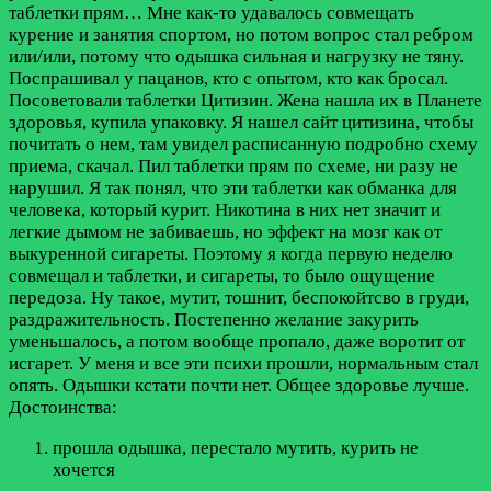
таблетки прям…
Мне как-то удавалось совмещать
курение и занятия спортом, но потом вопрос стал ребром
или/или, потому что одышка сильная и нагрузку не тяну.
Поспрашивал у пацанов, кто с опытом, кто как бросал.
Посоветовали таблетки Цитизин. Жена нашла их в Планете
здоровья, купила упаковку. Я нашел сайт цитизина, чтобы
почитать о нем, там увидел расписанную подробно схему
приема, скачал. Пил таблетки прям по схеме, ни разу не
нарушил. Я так понял, что эти таблетки как обманка для
человека, который курит. Никотина в них нет значит и
легкие дымом не забиваешь, но эффект на мозг как от
выкуренной сигареты. Поэтому я когда первую неделю
совмещал и таблетки, и сигареты, то было ощущение
передоза. Ну такое, мутит, тошнит, беспокойтсво в груди,
раздражительность. Постепенно желание закурить
уменьшалось, а потом вообще пропало, даже воротит от
исгарет. У меня и все эти психи прошли, нормальным стал
опять. Одышки кстати почти нет. Общее здоровье лучше.
Достоинства:
прошла одышка, перестало мутить, курить не
хочется