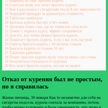
15
Наконец-то смог бросить курить
16
Советую всем, кто хочет бросить курить
17
Как я рассталась с сигаретами после 8 лет зависимости
18
Хороший препарат за адекватную стоимость.
19
Таблетки сработали
20
Бросила курить быстро и без ломки
21
Цитизин помог там, где не помогала сила воли
22
Помог с первого курса, эффект сохраняется
23
Для тех, кто точно решил бросить курить
24
Помогает бросить курить, если у вас есть настрой
25
Смогла бросить курить с 10-летним стажем
26
Бросила курить со стажем 10 лет
27
Таблетки работают
28
Помог бросить курить мужу спустя много лет стажа
29
Получилось отказаться от курения
30
Кто хочет бросить курить, но сам не может
Отказ от курения был не простым,
но я справилась
Жанна
пятница, 30 января
Как то незаметно для себя на
сигареты подсела, курила сначала за компанию, потом,
чтобы нервы успокоить и была уверенность, что легко и