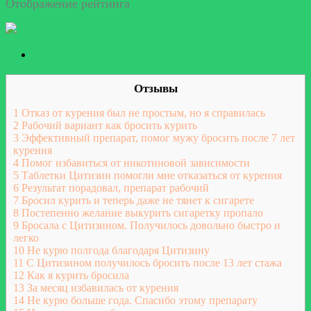
Отображение рейтинга
Отзывы
1
Отказ от курения был не простым, но я справилась
2
Рабочий вариант как бросить курить
3
Эффективный препарат, помог мужу бросить после 7 лет
курения
4
Помог избавиться от никотиновой зависимости
5
Таблетки Цитизин помогли мне отказаться от курения
6
Результат порадовал, препарат рабочий
7
Бросил курить и теперь даже не тянет к сигарете
8
Постепенно желание выкурить сигаретку пропало
9
Бросала с Цитизином. Получилось довольно быстро и
легко
10
Не курю полгода благодаря Цитизину
11
С Цитизином получилось бросить после 13 лет стажа
12
Как я курить бросила
13
За месяц избавилась от курения
14
Не курю больше года. Спасибо этому препарату