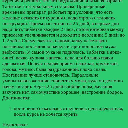
курения и решила, что это подходящий для меня вариант.
Таблетки с натуральным составом. Проверенный
времененм препарат, работает при условии, что есть
желание отказать от курения и надо строго следовать
инструкции. Прием рассчитан на 25 дней, в первые дни
надо пить таблетки каждые 2 часа, потом интервал между
приемами увеличивается и доходит в псоледние 5 дней до
1-2 табл. Схему скачала, напоминалку на телефон
поставила, последнюю пачку сигарет попросила мужа
выбросить. У самой рука не поднялась. Таблетки в ярко-
синей пачке, купила в аптеке, цена для большо пачки
адекватная. Первая неделя приема сложная, кружилась
голова, мутило, была раздраженной, плохо спала.
Постепенно лучше становилось. Параллельно
уменьшалось желание спросить у мужа, куда он дел мою
пачку сигарет. Через 25 дней вообще норм, желания
закурить нет, самочувствие хорошее, настроение бодрое.
Достоинства:
постепенно отказалась от курения, цена адекватная,
после курса не хочется курить
Недостатки: