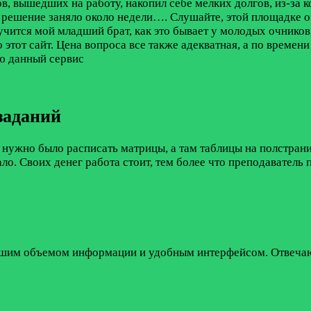
ов, вышедших на работу, накопил себе мелких долгов, из-за
ни решение заняло около недели….
Слушайте, этой площадке оч
чится мой младший брат, как это бывает у молодых очников,
тот сайт. Цена вопроса все также адекватная, а по времени 
ую данный сервис
заданий
 нужно было расписать матрицы, а там таблицы на полстраниц
ало. Своих денег работа стоит, тем более что преподаватель
ьшим объемом информации и удобным интерфейсом. Отвечают б