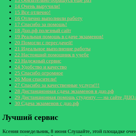
13
Обязательно обращусь еще раз
14
Очень выручили!
15
Все отлично!
16
Отлично выполнили работу
17
Спасибо за помощь!
18
Дцо.рф полезный сайт
19
Реальная помощь в сдаче экзаменов!
20
Помогли с пересдачей!
21
Идеальное выполнение работы
22
Настоящий помощник в учебе
23
Надежный сервис
24
Удобство и качество
25
Спасибо огромное
26
Мои спасители!
27
Спасибо за качественные услуги!!!
28
Дистанционная сдача экзаменов в дцо.рф
29
Дистанционная помощь студенту — на сайте ДЦО
30
Сдача экзаменов с дцо.рф
Лучший сервис
Ксения
понедельник, 8 июня
Слушайте, этой площадке очен