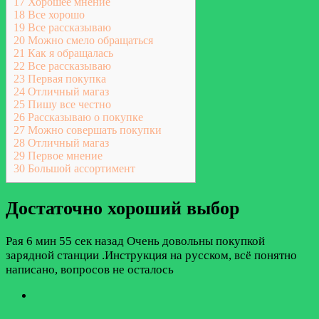
17
Хорошее мнение
18
Все хорошо
19
Все рассказываю
20
Можно смело обращаться
21
Как я обращалась
22
Все рассказываю
23
Первая покупка
24
Отличный магаз
25
Пишу все честно
26
Рассказываю о покупке
27
Можно совершать покупки
28
Отличный магаз
29
Первое мнение
30
Большой ассортимент
Достаточно хороший выбор
Рая
6 мин 55 сек назад
Очень довольны покупкой
зарядной станции .Инструкция на русском, всё понятно
написано, вопросов не осталось