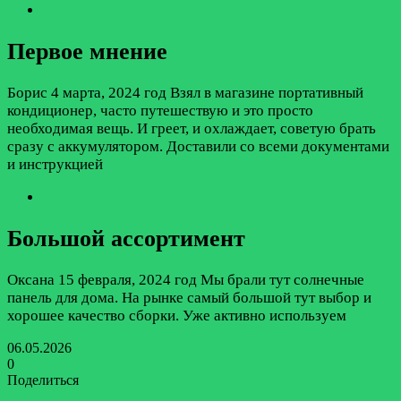
Первое мнение
Борис
4 марта, 2024 год
Взял в магазине портативный
кондиционер, часто путешествую и это просто
необходимая вещь. И греет, и охлаждает, советую брать
сразу с аккумулятором. Доставили со всеми документами
и инструкцией
Большой ассортимент
Оксана
15 февраля, 2024 год
Мы брали тут солнечные
панель для дома. На рынке самый большой тут выбор и
хорошее качество сборки. Уже активно используем
06.05.2026
0
Поделиться
Facebook
Twitter
LinkedIn
Tumblr
Reddit
Вконтакте
Одноклассники
Skype
Messenger
Messenger
WhatsApp
Telegram
Viber
Line
Поделиться
Печатать