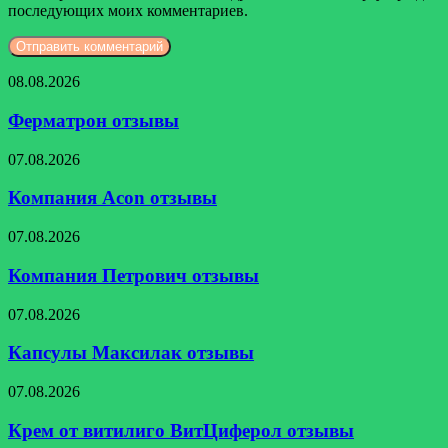
последующих моих комментариев.
Ферматрон
08.08.2026
отзывы
Ферматрон отзывы
Компания
07.08.2026
Acon
отзывы
Компания Acon отзывы
Компания
07.08.2026
Петрович
отзывы
Компания Петрович отзывы
Капсулы
07.08.2026
Максилак
отзывы
Капсулы Максилак отзывы
Крем
07.08.2026
от
витилиго
Крем от витилиго ВитЦиферол отзывы
ВитЦиферол