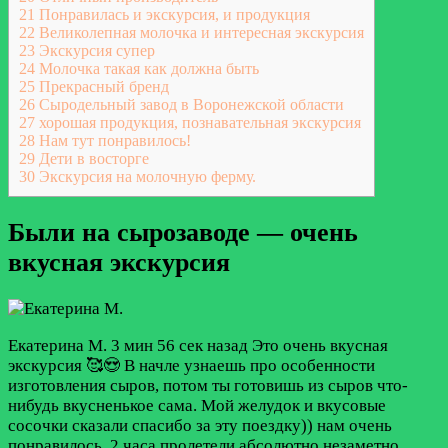
21
Понравилась и экскурсия, и продукция
22
Великолепная молочка и интересная экскурсия
23
Экскурсия супер
24
Молочка такая как должна быть
25
Прекрасный бренд
26
Сыродельный завод в Воронежской области
27
хорошая продукция, познавательная экскурсия
28
Нам тут понравилось!
29
Дети в восторге
30
Экскурсия на молочную ферму.
Были на сырозаводе — очень
вкусная экскурсия
Екатерина М.
3 мин 56 сек назад
Это очень вкусная
экскурсия 🥰😍 В начле узнаешь про особенности
изготовления сыров, потом ты готовишь из сыров что-
нибудь вкусненькое сама. Мой желудок и вкусовые
сосочки сказали спасибо за эту поездку)) нам очень
понравилось, 2 часа пролетели абсолютно незаметно,