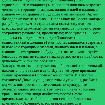
здесь, на сыродельном заводе «Эконива» (пока
единственный в холдинге) мне посчастливилось встретить
человека с горящими глазами, полного идей и планов, а
главное — смотрящего в будущее с оптимизмом. Артём,
благодарим вас не только…
В поездках по России каждый
раз убеждаюсь, что страна наша полна энтузиастов, на
которых всё держится! Сотни энтузиастов по всей стране
сохраняют, развивают, просвещают, взращивают… Вот и
здесь, на сыродельном заводе «Эконива» (пока
единственный в холдинге) мне посчастливилось встретить
человека с горящими глазами, полного идей и планов, а
главное — смотрящего в будущее с оптимизмом. Артём,
благодарим вас не только за экскурсию, но и за идейность,
душевность и личное обаяние!
Завод компактный, современный, беленький и чистенький,
находится при въезде в село Щучье, которое признано
самым красивым в Воронежской области. И я вполне
соглашусь! Дома и улицы опрятны и ухожены, разбиты
клумбы, построены новые социально-культурные
объекты: садик, дом культуры, музей, очень красивый
храм. Видно, что люди любят это место! Смею
предположить, что большинство селян работают на
компанию «Эконива», которая вкладывается в