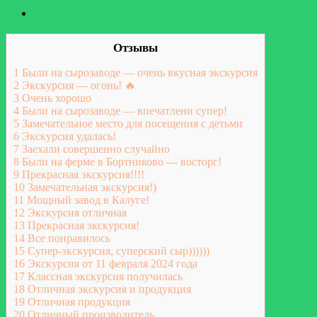
Отзывы
1
Были на сырозаводе — очень вкусная экскурсия
2
Экскурсия — огонь! 🔥
3
Очень хорошо
4
Были на сырозаводе — впечатлени супер!
5
Замечательное место для посещения с детьми
6
Экскурсия удалась!
7
Заехали совершенно случайно
8
Были на ферме в Бортниково — восторг!
9
Прекрасная экскурсия!!!!
10
Замечательная экскурсия!)
11
Мощный завод в Калуге!
12
Экскурсия отличная
13
Прекрасная экскурсия!
14
Все понравилось
15
Супер-экскурсия, суперский сыр))))))
16
Экскурсия от 11 февраля 2024 года
17
Классная экскурсия получилась
18
Отличная экскурсия и продукция
19
Отличная продукция
20
Отличный производитель