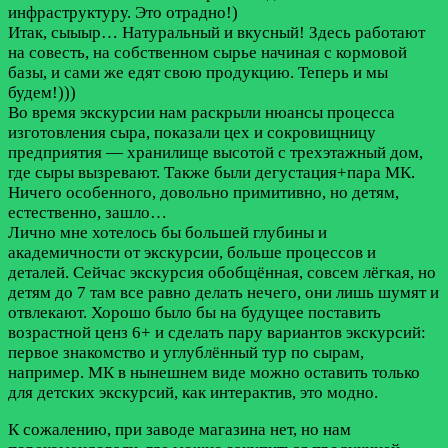
инфраструктуру. Это отрадно!)
Итак, сыыыр… Натуральный и вкусный! Здесь работают
на совесть, на собственном сырье начиная с кормовой
базы, и сами же едят свою продукцию. Теперь и мы
будем!)))
Во время экскурсии нам раскрыли нюансы процесса
изготовления сыра, показали цех и сокровищницу
предприятия — хранилище высотой с трехэтажный дом,
где сыры вызревают. Также были дегустация+пара МК.
Ничего особенного, довольно примитивно, но детям,
естественно, зашло…
Лично мне хотелось бы большей глубины и
академичности от экскурсии, больше процессов и
деталей. Сейчас экскурсия обобщённая, совсем лёгкая, но
детям до 7 там все равно делать нечего, они лишь шумят и
отвлекают. Хорошо было бы на будущее поставить
возрастной ценз 6+ и сделать пару вариантов экскурсий:
первое знакомство и углублённый тур по сырам,
например. МК в нынешнем виде можно оставить только
для детских экскурсий, как интерактив, это модно.
К сожалению, при заводе магазина нет, но нам