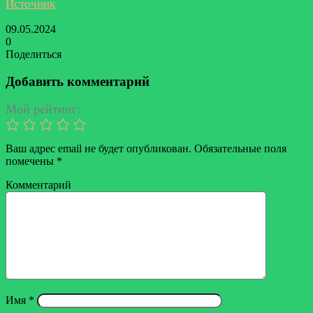
Источник
09.05.2024
0
Поделиться
Facebook
Twitter
LinkedIn
Tumblr
Reddit
Вконтакте
Одноклассники
Skype
Messenger
Messenger
WhatsApp
Telegram
Viber
Line
Поделиться
Печатать
через
Добавить комментарий
электронную
почту
Мой рейтинг:
Ваш адрес email не будет опубликован.
Обязательные поля
помечены
*
Комментарий
Имя
*