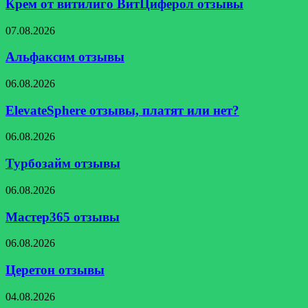
витилиго
Крем от витилиго ВитЦиферол отзывы
ВитЦиферол
отзывы
Альфаксим
07.08.2026
отзывы
Альфаксим отзывы
ElevateSphere
06.08.2026
отзывы,
платят
ElevateSphere отзывы, платят или нет?
или
нет?
Турбозайм
06.08.2026
отзывы
Турбозайм отзывы
Мастер365
06.08.2026
отзывы
Мастер365 отзывы
Церетон
06.08.2026
отзывы
Церетон отзывы
trend.nodegwavey.com
04.08.2026