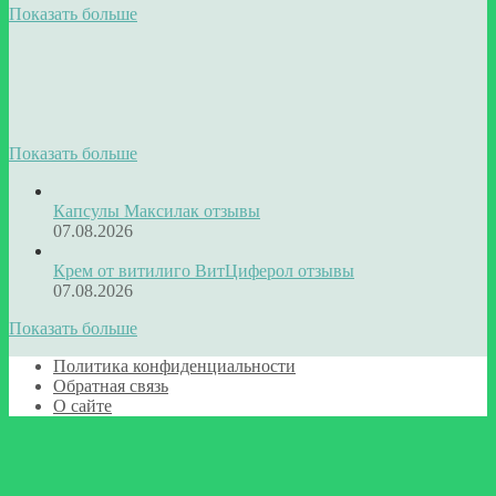
Показать больше
Показать больше
Капсулы Максилак отзывы
07.08.2026
Крем от витилиго ВитЦиферол отзывы
07.08.2026
Показать больше
Политика конфиденциальности
Обратная связь
О сайте
Facebook
Twitter
WhatsApp
Telegram
Кнопка
«Наверх»