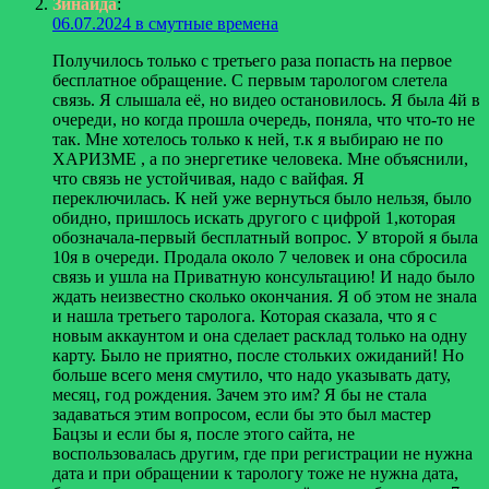
Зинаида
:
06.07.2024 в смутные времена
Получилось только с третьего раза попасть на первое
бесплатное обращение. С первым тарологом слетела
связь. Я слышала её, но видео остановилось. Я была 4й в
очереди, но когда прошла очередь, поняла, что что-то не
так. Мне хотелось только к ней, т.к я выбираю не по
ХАРИЗМЕ , а по энергетике человека. Мне объяснили,
что связь не устойчивая, надо с вайфая. Я
переключилась. К ней уже вернуться было нельзя, было
обидно, пришлось искать другого с цифрой 1,которая
обозначала-первый бесплатный вопрос. У второй я была
10я в очереди. Продала около 7 человек и она сбросила
связь и ушла на Приватную консультацию! И надо было
ждать неизвестно сколько окончания. Я об этом не знала
и нашла третьего таролога. Которая сказала, что я с
новым аккаунтом и она сделает расклад только на одну
карту. Было не приятно, после стольких ожиданий! Но
больше всего меня смутило, что надо указывать дату,
месяц, год рождения. Зачем это им? Я бы не стала
задаваться этим вопросом, если бы это был мастер
Бацзы и если бы я, после этого сайта, не
воспользовалась другим, где при регистрации не нужна
дата и при обращении к тарологу тоже не нужна дата,