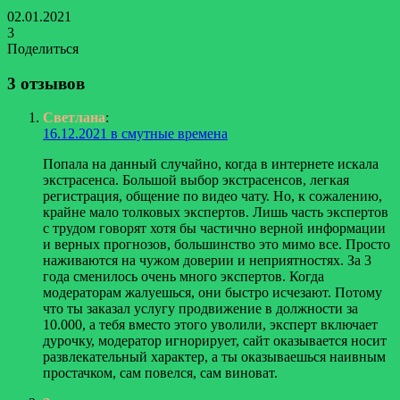
02.01.2021
3
Поделиться
Facebook
Twitter
LinkedIn
Tumblr
Reddit
Вконтакте
Одноклассники
Skype
Messenger
Messenger
WhatsApp
Telegram
Viber
Line
Поделиться
Печатать
через
3 отзывов
электронную
почту
Светлана
:
16.12.2021 в смутные времена
Попала на данный случайно, когда в интернете искала
экстрасенса. Большой выбор экстрасенсов, легкая
регистрация, общение по видео чату. Но, к сожалению,
крайне мало толковых экспертов. Лишь часть экспертов
с трудом говорят хотя бы частично верной информации
и верных прогнозов, большинство это мимо все. Просто
наживаются на чужом доверии и неприятностях. За 3
года сменилось очень много экспертов. Когда
модераторам жалуешься, они быстро исчезают. Потому
что ты заказал услугу продвижение в должности за
10.000, а тебя вместо этого уволили, эксперт включает
дурочку, модератор игнорирует, сайт оказывается носит
развлекательный характер, а ты оказываешься наивным
простачком, сам повелся, сам виноват.