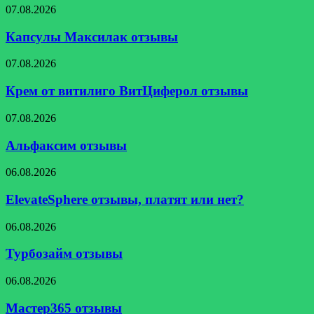
Капсулы
07.08.2026
Максилак
отзывы
Капсулы Максилак отзывы
Крем
07.08.2026
от
витилиго
Крем от витилиго ВитЦиферол отзывы
ВитЦиферол
отзывы
Альфаксим
07.08.2026
отзывы
Альфаксим отзывы
ElevateSphere
06.08.2026
отзывы,
платят
ElevateSphere отзывы, платят или нет?
или
нет?
Турбозайм
06.08.2026
отзывы
Турбозайм отзывы
Мастер365
06.08.2026
отзывы
Мастер365 отзывы