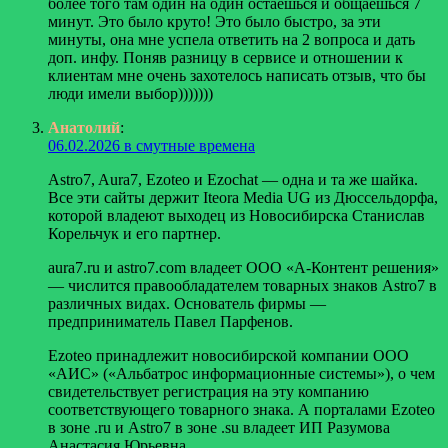
более того там один на один остаёшься и общаешься 7
минут. Это было круто! Это было быстро, за эти
минуты, она мне успела ответить на 2 вопроса и дать
доп. инфу. Поняв разницу в сервисе и отношении к
клиентам мне очень захотелось написать отзыв, что бы
люди имели выбор)))))))
Анатолий
:
06.02.2026 в смутные времена
Astro7, Aura7, Ezoteo и Ezochat — одна и та же шайка.
Все эти сайты держит Iteora Media UG из Дюссельдорфа,
которой владеют выходец из Новосибирска Станислав
Корельчук и его партнер.
aura7.ru и astro7.com владеет ООО «А-Контент решения»
— числится правообладателем товарных знаков Astro7 в
различных видах. Основатель фирмы —
предприниматель Павел Парфенов.
Ezoteo принадлежит новосибирской компании ООО
«АИС» («Альбатрос информационные системы»), о чем
свидетельствует регистрация на эту компанию
соответствующего товарного знака. А порталами Ezoteo
в зоне .ru и Astro7 в зоне .su владеет ИП Разумова
Анастасия Юрьевна.