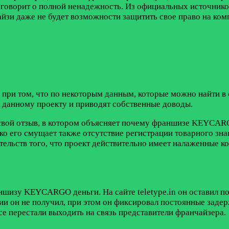
а говорит о полной ненадежность. Из официальных источников
чайзи даже не будет возможности защитить свое право на к
и том, что по некоторым данным, которые можно найти в с
 данному проекту и приводят собственные доводы.
л свой отзыв, в котором объясняет почему франшизе KEYCARG
ако его смущает также отсутствие регистрации товарного зн
тельств того, что проект действительно имеет налаженные ко
ншизу KEYCARGO деньги. На сайте teletype.in он оставил п
и он не получил, при этом он фиксировал постоянные задер
се перестали выходить на связь представители франчайзера.