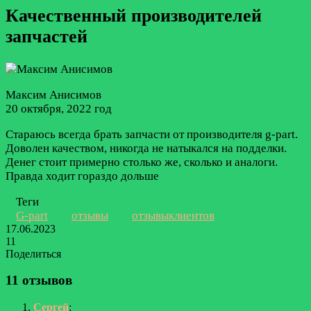
Качественный производителей
запчастей
Максим Анисимов
20 октября, 2022 год
Стараюсь всегда брать запчасти от производителя g-part.
Доволен качеством, никогда не натыкался на подделки.
Денег стоит примерно столько же, сколько и аналоги.
Правда ходит гораздо дольше
Теги
G-part
отзывы
отзывыклиентов
17.06.2023
11
Поделиться
Facebook
Twitter
LinkedIn
Tumblr
Reddit
Вконтакте
Одноклассники
Skype
Messenger
Messenger
WhatsApp
Telegram
Viber
Line
Поделиться
Печатать
через
11 отзывов
электронную
почту
Сергей
: