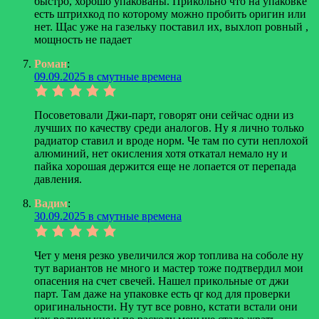
быстро, хорошо упакованы. Прикольно что на упаковке
есть штрихкод по которому можно пробить оригин или
нет. Щас уже на газельку поставил их, выхлоп ровный ,
мощность не падает
Роман
:
09.09.2025 в смутные времена
Посоветовали Джи-парт, говорят они сейчас одни из
лучших по качеству среди аналогов. Ну я лично только
радиатор ставил и вроде норм. Че там по сути неплохой
алюминий, нет окисления хотя откатал немало ну и
пайка хорошая держится еще не лопается от перепада
давления.
Вадим
:
30.09.2025 в смутные времена
Чет у меня резко увеличился жор топлива на соболе ну
тут вариантов не много и мастер тоже подтвердил мои
опасения на счет свечей. Нашел прикольные от джи
парт. Там даже на упаковке есть qr код для проверки
оригинальности. Ну тут все ровно, кстати встали они