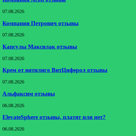
Компания
07.08.2026
Петрович
отзывы
Компания Петрович отзывы
Капсулы
07.08.2026
Максилак
отзывы
Капсулы Максилак отзывы
Крем
07.08.2026
от
витилиго
Крем от витилиго ВитЦиферол отзывы
ВитЦиферол
отзывы
Альфаксим
07.08.2026
отзывы
Альфаксим отзывы
ElevateSphere
06.08.2026
отзывы,
платят
ElevateSphere отзывы, платят или нет?
или
нет?
Турбозайм
06.08.2026
отзывы