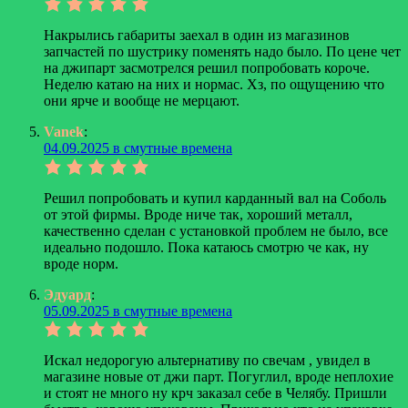
Накрылись габариты заехал в один из магазинов
запчастей по шустрику поменять надо было. По цене чет
на джипарт засмотрелся решил попробовать короче.
Неделю катаю на них и нормас. Хз, по ощущению что
они ярче и вообще не мерцают.
Vanek
:
04.09.2025 в смутные времена
Решил попробовать и купил карданный вал на Соболь
от этой фирмы. Вроде ниче так, хороший металл,
качественно сделан с установкой проблем не было, все
идеально подошло. Пока катаюсь смотрю че как, ну
вроде норм.
Эдуард
:
05.09.2025 в смутные времена
Искал недорогую альтернативу по свечам , увидел в
магазине новые от джи парт. Погуглил, вроде неплохие
и стоят не много ну крч заказал себе в Челябу. Пришли