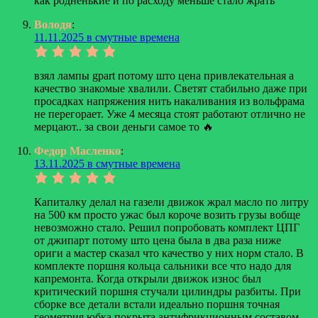
как родненькие и по расходу меньше стало жрать
Володя
:
11.11.2025 в смутные времена
взял лампы gpart потому што цена привлекательная а
качество знакомые хвалили. Светят стабильно даже при
просадках напряжения нить накаливания из вольфрама
не перегорает. Уже 4 месяца стоят работают отлично не
мерцают.. за свои деньги самое то 🔥
Федор Масленко
:
13.11.2025 в смутные времена
Капиталку делал на газели движок жрал масло по литру
на 500 км просто ужас был короче возить грузы вобще
невозможно стало. Решил попробовать комплект ЦПГ
от джипарт потому што цена была в два раза ниже
ориги а мастер сказал что качество у них норм стало. В
комплекте поршня кольца сальники все что надо для
капремонта. Когда открыли движок износ был
критический поршня стучали цилиндры разбиты. При
сборке все детали встали идеально поршня точная
геометрия юбка покрыта антифрикционным составом