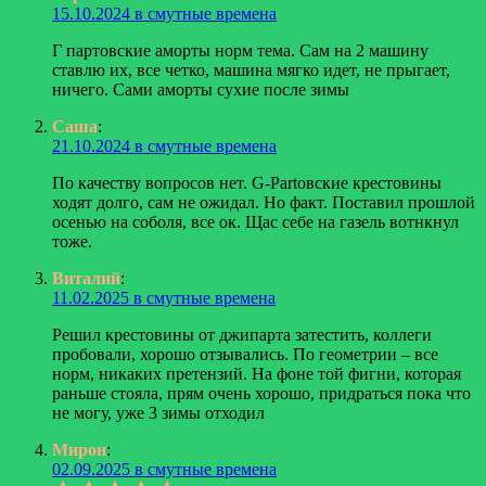
15.10.2024 в смутные времена
Г партовские аморты норм тема. Сам на 2 машину
ставлю их, все четко, машина мягко идет, не прыгает,
ничего. Сами аморты сухие после зимы
Саша
:
21.10.2024 в смутные времена
По качеству вопросов нет. G-Partовские крестовины
ходят долго, сам не ожидал. Но факт. Поставил прошлой
осенью на соболя, все ок. Щас себе на газель вотнкнул
тоже.
Виталий
:
11.02.2025 в смутные времена
Решил крестовины от джипарта затестить, коллеги
пробовали, хорошо отзывались. По геометрии – все
норм, никаких претензий. На фоне той фигни, которая
раньше стояла, прям очень хорошо, придраться пока что
не могу, уже 3 зимы отходил
Мирон
:
02.09.2025 в смутные времена