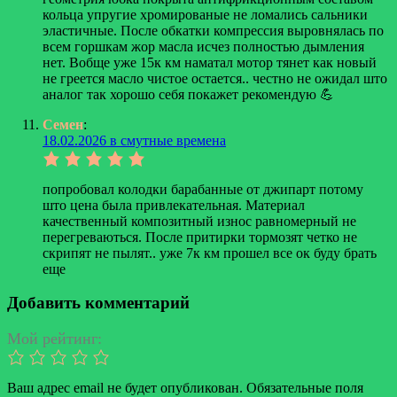
кольца упругие хромированые не ломались сальники
эластичные. После обкатки компрессия выровнялась по
всем горшкам жор масла исчез полностью дымления
нет. Вобще уже 15к км наматал мотор тянет как новый
не греется масло чистое остается.. честно не ожидал што
аналог так хорошо себя покажет рекомендую 💪
Семен
:
18.02.2026 в смутные времена
попробовал колодки барабанные от джипарт потому
што цена была привлекательная. Материал
качественный композитный износ равномерный не
перегреваються. После притирки тормозят четко не
скрипят не пылят.. уже 7к км прошел все ок буду брать
еще
Добавить комментарий
Мой рейтинг:
Ваш адрес email не будет опубликован.
Обязательные поля