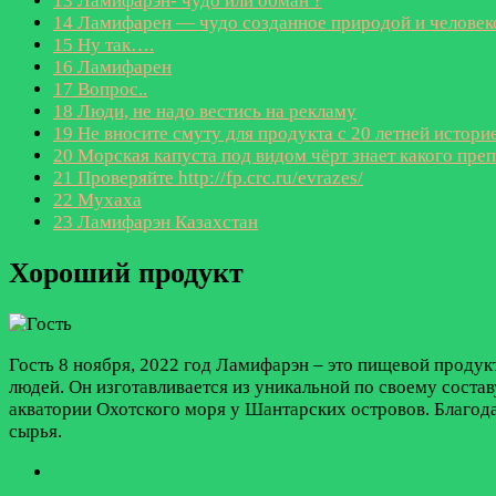
13
Ламифарэн- чудо или обман ?
14
Ламифарен — чудо созданное природой и человек
15
Ну так….
16
Ламифарен
17
Вопрос..
18
Люди, не надо вестись на рекламу
19
Не вносите смуту для продукта с 20 летней истори
20
Морская капуста под видом чёрт знает какого пре
21
Проверяйте http://fp.crc.ru/evrazes/
22
Мухаха
23
Ламифарэн Казахстан
Хороший продукт
Гость
8 ноября, 2022 год
Ламифарэн – это пищевой продукт
людей. Он изготавливается из уникальной по своему соста
акватории Охотского моря у Шантарских островов. Благода
сырья.