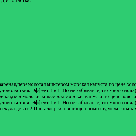
!
Достоинства:
ареная,перемолотая миксером морская капуста по цене золот
 удовольствия. Эффект 1 в 1 .Но не забывайте,что много йода
еная,перемолотая миксером морская капуста по цене золота 
 удовольствия. Эффект 1 в 1 .Но не забывайте,что много йода
г некуда девать! Про аллергию вообще промолчу,может шарахн