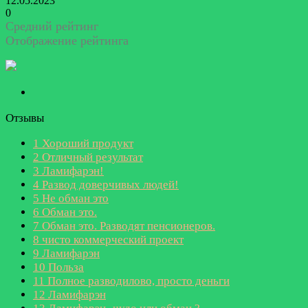
12.05.2023
0
Средний рейтинг
Отображение рейтинга
Отзывы
1
Хороший продукт
2
Отличный результат
3
Ламифарэн!
4
Развод доверчивых людей!
5
Не обман это
6
Обман это.
7
Обман это. Разводят пенсионеров.
8
чисто коммерческий проект
9
Ламифарэн
10
Польза
11
Полное разводилово, просто деньги
12
Ламифарэн