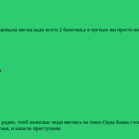
цены,на месяц надо всего 2 баночки,а в третьих вы просто 
а
радио, чтоб пожилые люди ввелись на такое.Одна банка стои
сная, и кашель приступами.