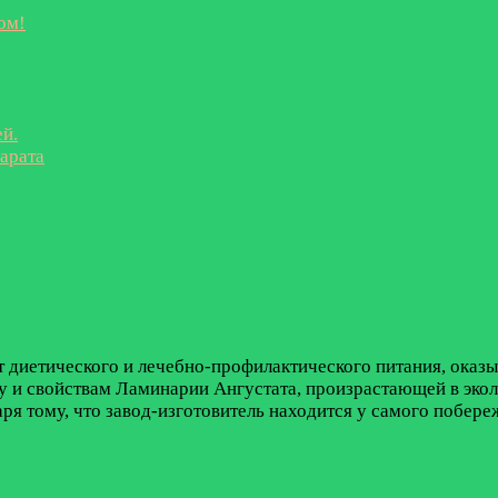
ом!
ей.
парата
 диетического и лечебно-профилактического питания, оказ
ву и свойствам Ламинарии Ангустата, произрастающей в экол
ря тому, что завод-изготовитель находится у самого побере