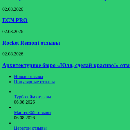
Эвалар
отзывы
ECN
02.08.2026
PRO
ECN PRO
Rocket
02.08.2026
Remont
отзывы
Rocket Remont отзывы
02.08.2026
Архитектурное
бюро
​Архитектурное бюро «Юля, сделай красиво!» от
«Юля,
сделай
Новые отзывы
красиво!»
Популярные отзывы
отзывы
Турбозайм отзывы
06.08.2026
Мастер365 отзывы
06.08.2026
Церетон отзывы