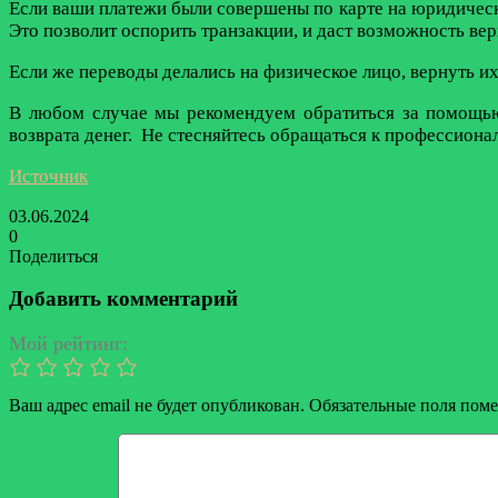
Если ваши платежи были совершены по карте на юридическ
Это позволит оспорить транзакции, и даст возможность вер
Если же переводы делались на физическое лицо, вернуть и
В любом случае мы рекомендуем обратиться за помощью 
возврата денег. Не стесняйтесь обращаться к профессиона
Источник
03.06.2024
0
Поделиться
Facebook
Twitter
LinkedIn
Tumblr
Reddit
Вконтакте
Одноклассники
Skype
Messenger
Messenger
WhatsApp
Telegram
Viber
Line
Поделиться
Печатать
через
Добавить комментарий
электронную
почту
Мой рейтинг:
Ваш адрес email не будет опубликован.
Обязательные поля пом