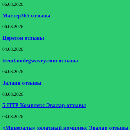
Мастер365
06.08.2026
отзывы
Мастер365 отзывы
Церетон
06.08.2026
отзывы
Церетон отзывы
trend.nodegwavey.com
04.08.2026
отзывы
trend.nodegwavey.com отзывы
Залаин
04.08.2026
отзывы
Залаин отзывы
5-
03.08.2026
НТР
Комплекс
5-НТР Комплекс Эвалар отзывы
Эвалар
отзывы
«Минералы»
03.08.2026
хелатный
комплекс
«Минералы» хелатный комплекс Эвалар отзывы