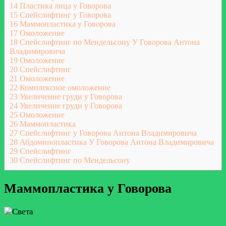
14
Пластика лица у Говорова
15
Спейслифтинг у Говорова
16
Маммопластика у Говорова
17
Омоложение
18
Спейслифтинг по Мендельсону У Говорова Антона
Владимировича
19
Омоложение
20
Спейслифтинг
21
Омоложение
22
Комплексное омоложение
23
Увеличение груди у Говорова
24
Увеличение груди у Говорова
25
Омоложение
26
Маммопластика
27
Спейслифтинг у Говорова Антона Владимировича
28
Абдоминопластика У Говорова Антона Владимировича
29
Спейслифтинг
30
Спейслифтинг по Мендельсону
Маммопластика у Говорова