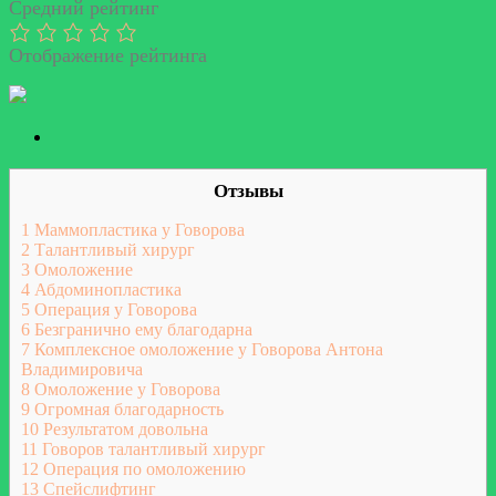
Средний рейтинг
Отображение рейтинга
Отзывы
1
Маммопластика у Говорова
2
Талантливый хирург
3
Омоложение
4
Абдоминопластика
5
Операция у Говорова
6
Безгранично ему благодарна
7
Комплексное омоложение у Говорова Антона
Владимировича
8
Омоложение у Говорова
9
Огромная благодарность
10
Результатом довольна
11
Говоров талантливый хирург
12
Операция по омоложению
13
Спейслифтинг