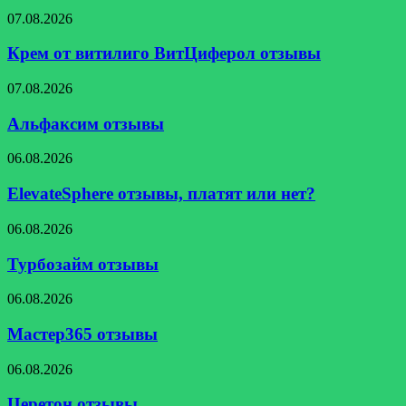
Крем
07.08.2026
от
витилиго
Крем от витилиго ВитЦиферол отзывы
ВитЦиферол
отзывы
Альфаксим
07.08.2026
отзывы
Альфаксим отзывы
ElevateSphere
06.08.2026
отзывы,
платят
ElevateSphere отзывы, платят или нет?
или
нет?
Турбозайм
06.08.2026
отзывы
Турбозайм отзывы
Мастер365
06.08.2026
отзывы
Мастер365 отзывы
Церетон
06.08.2026
отзывы
Церетон отзывы