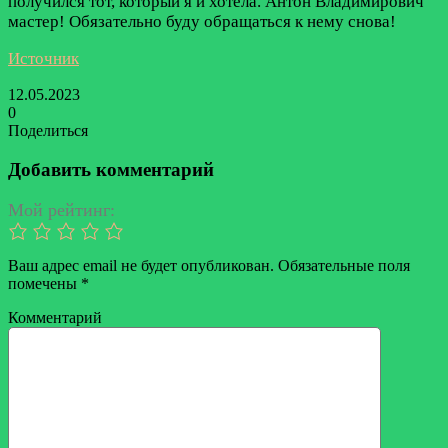
получился тот, который я и хотела. Антон Владимирович
мастер! Обязательно буду обращаться к нему снова!
Источник
12.05.2023
0
Поделиться
Facebook
Twitter
LinkedIn
Tumblr
Reddit
Вконтакте
Одноклассники
Skype
Messenger
Messenger
WhatsApp
Telegram
Viber
Line
Поделиться
Печатать
через
Добавить комментарий
электронную
почту
Мой рейтинг:
Ваш адрес email не будет опубликован.
Обязательные поля
помечены
*
Комментарий