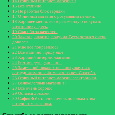
14
Отличный интернет-магазин!!!
15
Всё отлично.
16
Не работал блок зарядки
17
Отличный магазин с розумными ценами.
18
Хорошее место, всем рекомендую покупать
электронику здесь.
19
Спасибо за качество.
20
Заказал, оплатил, получил. Всем остался очень
доволен.
21
Мне всё понравилось.
22
Всё отлично, приду ещё
23
Хороший интернет-магазин.
24
Рекомендую gsm-store.
25
Замечаний никаких ни к покупке, ни к
сотрудникам онлайн-магазина нет. Спасибо.
26
Отличный интернет-магазин электроники.
27
Великолепный магазин!!!
28
Всё очень хорошо
29
Остался доволен.
30
CoфияВсё отлично, очень довольна этим
интернет-магазином.