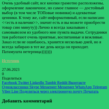
Очень удобный сайт, все кнопки грамотно расположены,
оформление лаконичное, но самое главное — достойный
выбор (в том числе ТОПовые новинки) и адекватные
ценники. К тому же, сайт информативный, если написано
<<есть в наличии>>, значит есть и вы можете приобрести
товар сию минуту)) Лично я всегда заказываю с
самовывозом из удобного мне пункта выдачи. Сотрудники
там работают очень приятные, воспитанные и вежливые.
Заказ если не ошибаюсь, хранится несколько дней, но я
всегда забираю в тот же день когда он приходит.
Патамушта нетерпица)))))))
Источник
27.06.2023
0
Поделиться
Facebook
Twitter
LinkedIn
Tumblr
Reddit
Вконтакте
Одноклассники
Skype
Messenger
Messenger
WhatsApp
Telegram
Viber
Line
Поделиться через электронную почту
Печатать
Добавить комментарий