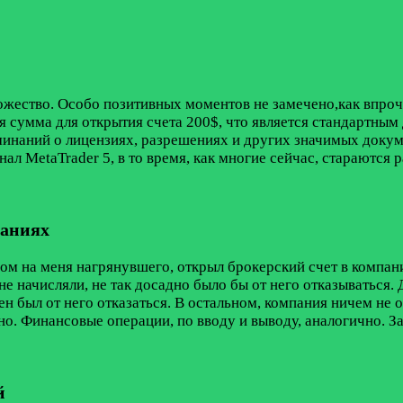
жество. Особо позитивных моментов не замечено,как впроче
 сумма для открытия счета 200$, что является стандартным 
поминаний о лицензиях, разрешениях и других значимых док
ал MetaTrader 5, в то время, как многие сейчас, стараются 
паниях
м на меня нагрянувшего, открыл брокерский счет в компани
 начисляли, не так досадно было бы от него отказываться. Д
н был от него отказаться. В остальном, компания ничем не 
но. Финансовые операции, по вводу и выводу, аналогично. За
й