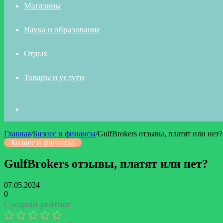
Магазины
Наука и образование
Отдых
Товары и услуги
Искать
Главная
/
Бизнес и финансы
/
GulfBrokers отзывы, платят или нет?
Бизнес и финансы
GulfBrokers отзывы, платят или нет?
07.05.2024
0
Средний рейтинг