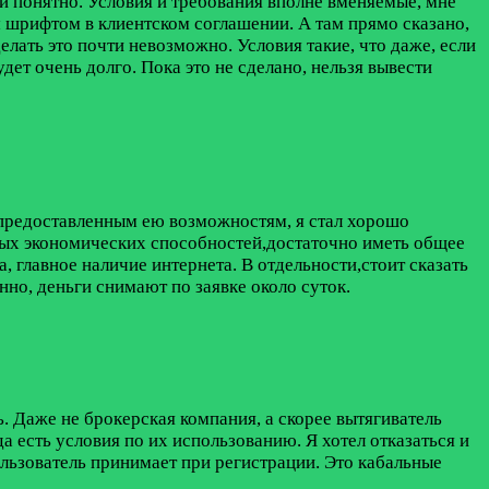
о и понятно. Условия и требования вполне вменяемые, мне
им шрифтом в клиентском соглашении. А там прямо сказано,
елать это почти невозможно. Условия такие, что даже, если
удет очень долго. Пока это не сделано, нельзя вывести
, предоставленным ею возможностям, я стал хорошо
бых экономических способностей,достаточно иметь общее
, главное наличие интернета. В отдельности,стоит сказать
но, деньги снимают по заявке около суток.
дь. Даже не брокерская компания, а скорее вытягиватель
да есть условия по их использованию. Я хотел отказаться и
ользователь принимает при регистрации. Это кабальные