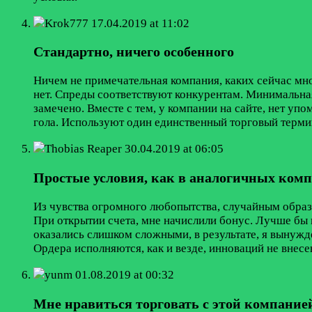
Krok777
17.04.2019 at 11:02
Стандартно, ничего особенного
Ничем не примечательная компания, каких сейчас мно
нет. Спреды соответствуют конкурентам. Минимальная
замечено. Вместе с тем, у компании на сайте, нет у
гола. Используют один единственный торговый термин
Thobias Reaper
30.04.2019 at 06:05
Простые условия, как в аналогичных ком
Из чувства огромного любопытства, случайным образо
При открытии счета, мне начислили бонус. Лучше бы не
оказались слишком сложными, в результате, я вынужде
Ордера исполняются, как и везде, инноваций не внесе
yunm
01.08.2019 at 00:32
Мне нравиться торговать с этой компание