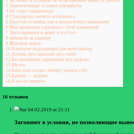
1
Загоняют в условия, не позволяющие вывести деньги
2
Замечательные условия для работы
3
Не стоит связываться
4
Стандартно, ничего особенного
5
Простые условия, как в аналогичных компаниях
6
Мне нравиться торговать с этой компанией
7
Трата времени и денег в пустую
8
забанили за украину
9
ЖБрокер мертв
10
Наиболее подходящий для меня брокер
11
Лотеря, без гарантий чего-либо
12
Без малейших нареканий, все здорово
13
Мутно
14
Рано или поздно заберут деньги себе
15
Брокер — дерьмо
16
Я бы не доверял
16 отзывов
Nat
04.02.2019 at 21:11
Загоняют в условия, не позволяющие выве