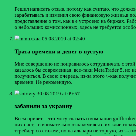
Решил написать отзыв, потому как считаю, что долже
зарабатывать и изменил свою финансовую жизнь,в по
представление о том, как в е устроено на биржах. Ра
о небольших комиссионных, здесь не требуется особо
mmiixxaa
05.08.2019 at 02:40
Трата времени и денег в пустую
Мне совершенно не понравилось сотрудничать с этой 
казалось бы современная, все-таки MetaTrader 5, но н
получиться. В свою очередь, из-за этого \»как получи
времени. Не рекомендую.
sotoviy
30.08.2019 at 09:57
забанили за украину
Всем привет – что могу сказать о компании gulfbroke
них счет, то внимательно ознакомился с их клиентски
ттрейдер со стажем, но на альпари не торгую, из з-а 