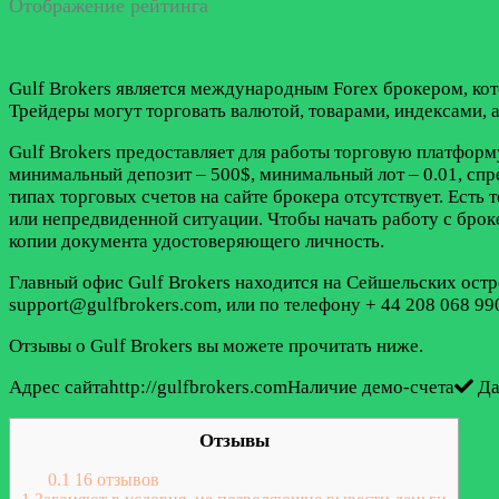
Отображение рейтинга
Gulf Brokers является международным Forex брокером, ко
Трейдеры могут торговать валютой, товарами, индексами, 
Gulf Brokers предоставляет для работы торговую платформ
минимальный депозит – 500$, минимальный лот – 0.01, спр
типах торговых счетов на сайте брокера отсутствует. Есть
или непредвиденной ситуации. Чтобы начать работу с брок
копии документа удостоверяющего личность.
Главный офис Gulf Brokers находится на Сейшельских острова
support@gulfbrokers.com, или по телефону + 44 208 068 99
Отзывы о Gulf Brokers вы можете прочитать ниже.
Адрес сайтаhttp://gulfbrokers.comНаличие демо-счета
Да
Отзывы
0.1
16 отзывов