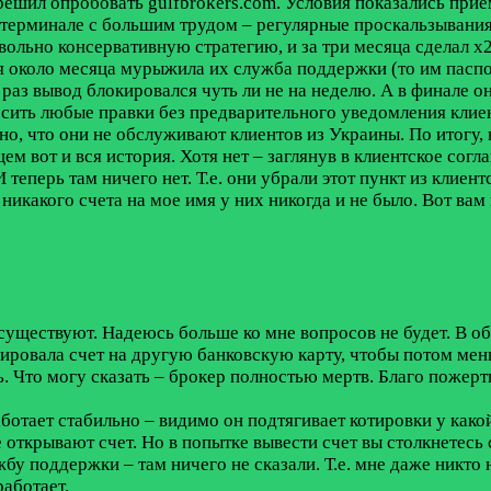
шил опробовать gulfbrokers.com. Условия показались приемл
х терминале с большим трудом – регулярные проскальзывания 
вольно консервативную стратегию, и за три месяца сделал х2 
я около месяца мурыжила их служба поддержки (то им паспор
раз вывод блокировался чуть ли не на неделю. А в финале он
сить любые правки без предварительного уведомления клиент
но, что они не обслуживают клиентов из Украины. По итогу,
ем вот и вся история. Хотя нет – заглянув в клиентское сог
И теперь там ничего нет. Т.е. они убрали этот пункт из клиен
никакого счета на мое имя у них никогда и не было. Вот вам
е существуют. Надеюсь больше ко мне вопросов не будет. В о
рировала счет на другую банковскую карту, чтобы потом ме
ь. Что могу сказать – брокер полностью мертв. Благо пожертв
аботает стабильно – видимо он подтягивает котировки у како
открывают счет. Но в попытке вывести счет вы столкнетесь 
бу поддержки – там ничего не сказали. Т.е. мне даже никто 
аботает.