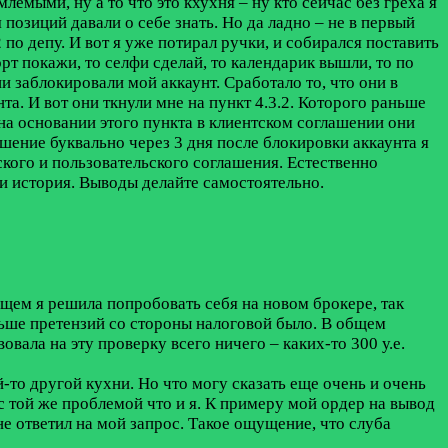
емыми, ну а то что это кхухня – ну кто сейчас без греха я
позиций давали о себе знать. Но да ладно – не в первый
по депу. И вот я уже потирал ручки, и собирался поставить
т покажи, то селфи сделай, то календарик вышли, то по
и заблокировали мой аккаунт. Сработало то, что они в
а. И вот они ткнули мне на пункт 4.3.2. Которого раньше
 на основании этого пункта в клиентском соглашении они
лашение буквально через 3 дня после блокировки аккаунта я
тского и пользовательского соглашения. Естественно
 и история. Выводы делайте самостоятельно.
бщем я решила попробовать себя на новом брокере, так
ньше претензий со стороны налоговой было. В общем
овала на эту проверку всего ничего – каких-то 300 у.е.
й-то другой кухни. Но что могу сказать еще очень и очень
с той же проблемой что и я. К примеру мой ордер на вывод
не ответил на мой запрос. Такое ощущение, что слуба