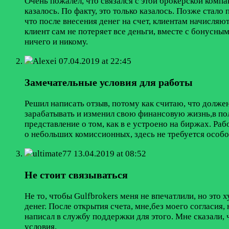
Очень пожалел, что связался с этой брокерской компа
казалось. По факту, это только казалось. Позже стал
что после внесения денег на счет, клиентам начисляю
клиент сам не потеряет все деньги, вместе с бонусным
ничего и никому.
Alexei
07.04.2019 at 22:45
Замечательные условия для работы
Решил написать отзыв, потому как считаю, что долже
зарабатывать и изменил свою финансовую жизнь,в по
представление о том, как в е устроено на биржах. Ра
о небольших комиссионных, здесь не требуется особо
ultimate77
13.04.2019 at 08:52
Не стоит связываться
Не то, чтобы Gulfbrokers меня не впечатлили, но это 
денег. После открытия счета, мне,без моего согласия,
написал в службу поддержки для этого. Мне сказали, 
условия.