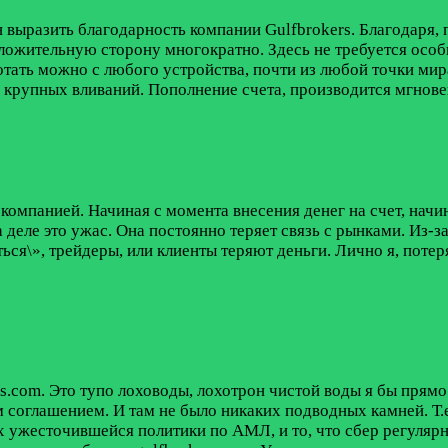
н выразить благодарность компании Gulfbrokers. Благодаря
ложительную сторону многократно. Здесь не требуется осо
ботать можно с любого устройства, почти из любой точки мира
 крупных вливаний. Пополнение счета, производится мгновен
компанией. Начиная с момента внесения денег на счет, нач
а деле это ужас. Она постоянно теряет связь с рынками. Из-за
ться\», трейдеры, или клиенты теряют деньги. Лично я, потер
rs.com. Это тупо лоховоды, лохотрон чистой воды я бы прямо 
м соглашением. И там не было никаких подводных камней. Т.е
их ужесточившейся политики по АМЛ, и то, что сбер регулярн