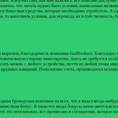
нией. Я изучил сайт, как мне казалось, все описано доступн
о понятно, что читать нужно было условия, написанные мелк
тся бонусные средства, которые необходимо отработать. А сд
и, то выполнять условия, для перевода их в собственность, б
н выразить благодарность компании Gulfbrokers. Благодаря
ложительную сторону многократно. Здесь не требуется осо
ботать можно с любого устройства, почти из любой точки мира
 крупных вливаний. Пополнение счета, производится мгновен
худшая брокерская компания из всех, что я видел когда-нибу
 начислили бонус. Я знаю,что когда бонусы начисляются,всег
что это невозможно, все прописано в соглашении, которое п