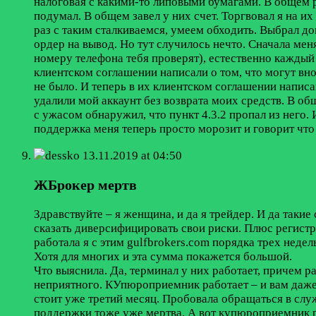
налоговая с какими-то липовыми бумагами. В общем ре
подумал. В общем завел у них счет. Торгвовал я на и
раз с таким сталкиваемся, умеем обходить. Выбрал до
ордер на вывод. Но тут случилось нечто. Сначала мен
номеру телефона тебя проверят), естественно каждый 
клиентском соглашении написали о том, что могут вно
не было. И теперь в их клиентском соглашении написа
удалили мой аккаунт без возврата моих средств. В общ
с ужасом обнаружил, что пункт 4.3.2 пропал из него. 
поддержка меня теперь просто морозит и говорит что 
dessko
13.11.2019 at 04:50
ЖБрокер мертв
Здравствуйте – я женщина, и да я трейдер. И да таки
сказать диверсифицировать свои риски. Плюс регист
работала я с этим gulfbrokers.com порядка трех недел
Хотя для многих и эта сумма покажется большой.
Что выяснила. Да, терминал у них работает, причем р
неприятного. КУпюроприемник работает – и вам даже 
стоит уже третий месяц. Пробовала обращаться в служ
поддержки тоже уже мертва. А вот купюроприемник р