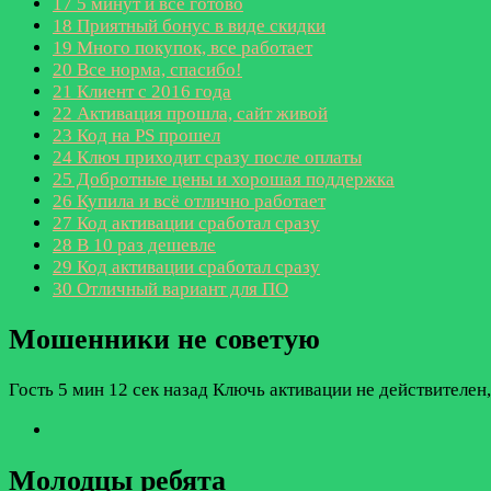
17
5 минут и все готово
18
Приятный бонус в виде скидки
19
Много покупок, все работает
20
Все норма, спасибо!
21
Клиент с 2016 года
22
Активация прошла, сайт живой
23
Код на PS прошел
24
Ключ приходит сразу после оплаты
25
Добротные цены и хорошая поддержка
26
Купила и всё отлично работает
27
Код активации сработал сразу
28
В 10 раз дешевле
29
Код активации сработал сразу
30
Отличный вариант для ПО
Мошенники не советую
Гость
5 мин 12 сек назад
Ключь активации не действителен,
Молодцы ребята