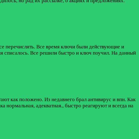
дилось, но рад их рассылке, о акциях и предложениях.
все перечислять. Все время ключи были действующие и
ня списалось. Все решили быстро и ключ поучил. На данный
ают как положено. Из недавнего брал антивирус и впн. Как
а нормальная, адекватная., быстро реагируют и всегда на