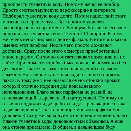
приобрести туалетную воду. Поэтому начал ее подбор.
Просто смотрел мужскую парфюмерию в интернете.
Подбирал туалетную воду долго. Потом нашел сайт этого
магазина и перешел туда. Был приятно удивлен
разнообразию ассортимента. В общем, больше всего мне
понравилась туалетная вода Davidoff Champion. К тому
же очень необычно выглядел ее флакон. В итоге я заказал
именно этот парфюм. После чего просто дождался
доставки. Сразу после этого осмотрел приобретенный
мною парфюм. Он точно соответствовал описанию на их
сайте. При этом его коробка была новая, не помятая и без
дефектов. Также я не заметил повреждений на самом
флаконе. Но главное туалетная вода отлично и приятно
пахла. К тому же у нее оказался очень стойкий аромат,
который отлично подошел для повседневного
использования. Благо запах парфюма не резкий, не
отталкивающий, а древесный и цитрусовый. Поэтому он
отлично подходит и для работы, и для тренажерного зала,
и для вечеринки. Так что приобретенным парфюмом я
доволен. К тому же расходуется он очень медленно. Благо
флакон туалетной воды довольно-таки объемный. А еще
она стоила приемлемо. В общем, в дальнейшем буду