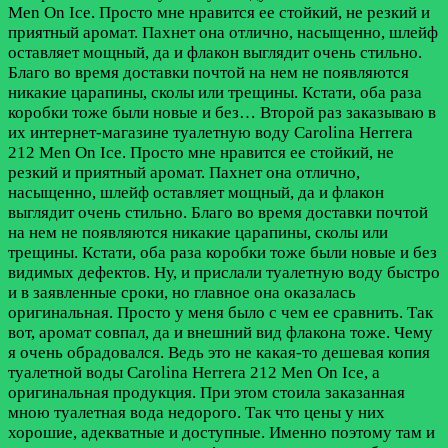
Men On Ice. Просто мне нравится ее стойкий, не резкий и
приятный аромат. Пахнет она отлично, насыщенно, шлейф
оставляет мощный, да и флакон выглядит очень стильно.
Благо во время доставки почтой на нем не появляются
никакие царапины, сколы или трещины. Кстати, оба раза
коробки тоже были новые и без…
Второй раз заказываю в
их интернет-магазине туалетную воду Carolina Herrera
212 Men On Ice. Просто мне нравится ее стойкий, не
резкий и приятный аромат. Пахнет она отлично,
насыщенно, шлейф оставляет мощный, да и флакон
выглядит очень стильно. Благо во время доставки почтой
на нем не появляются никакие царапины, сколы или
трещины. Кстати, оба раза коробки тоже были новые и без
видимых дефектов. Ну, и прислали туалетную воду быстро
и в заявленные сроки, но главное она оказалась
оригинальная. Просто у меня было с чем ее сравнить. Так
вот, аромат совпал, да и внешний вид флакона тоже. Чему
я очень обрадовался. Ведь это не какая-то дешевая копия
туалетной воды Carolina Herrera 212 Men On Ice, а
оригинальная продукция. При этом стоила заказанная
мною туалетная вода недорого. Так что цены у них
хорошие, адекватные и доступные. Именно поэтому там и