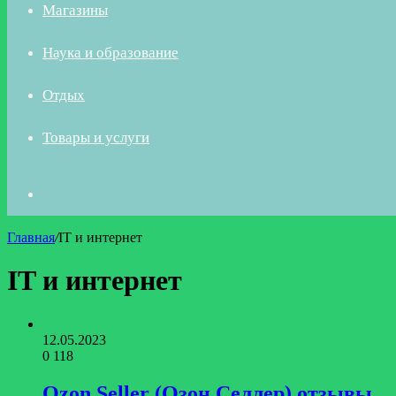
Магазины
Наука и образование
Отдых
Товары и услуги
Искать
Главная
/
IT и интернет
IT и интернет
12.05.2023
0
118
Ozon Seller (Озон Селлер) отзывы