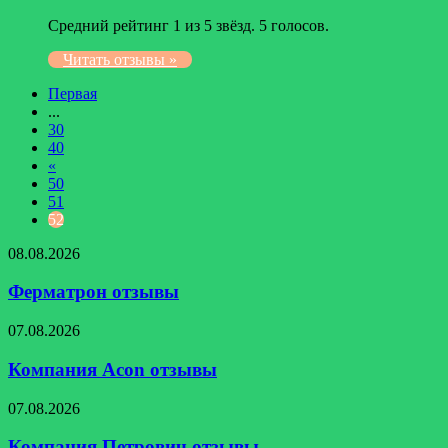
Средний рейтинг 1 из 5 звёзд. 5 голосов.
Читать отзывы »
Первая
...
30
40
«
50
51
52
Ферматрон
08.08.2026
отзывы
Ферматрон отзывы
Компания
07.08.2026
Acon
отзывы
Компания Acon отзывы
Компания
07.08.2026
Петрович
отзывы
Компания Петрович отзывы