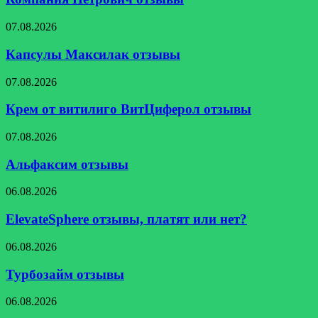
Капсулы
07.08.2026
Максилак
отзывы
Капсулы Максилак отзывы
Крем
07.08.2026
от
витилиго
Крем от витилиго ВитЦиферол отзывы
ВитЦиферол
отзывы
Альфаксим
07.08.2026
отзывы
Альфаксим отзывы
ElevateSphere
06.08.2026
отзывы,
платят
ElevateSphere отзывы, платят или нет?
или
нет?
Турбозайм
06.08.2026
отзывы
Турбозайм отзывы
Мастер365
06.08.2026
отзывы