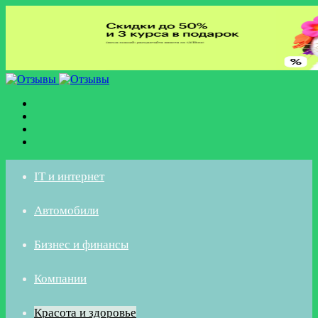
Меню
Искать
Switch
skin
Войти
IT и интернет
Автомобили
Бизнес и финансы
Компании
Красота и здоровье