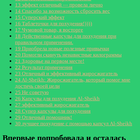
13
эффект отличный — провела лично
14
Спасибо за возможность сбросить вес
15
Суперский эффект
16
Таблеточки для похудения!))))
17
Чумовой товар, я восторге
18
Действенные капсулы для похудения при
правильном применении.
19
Приобрела новые полезные привычки
20
Помогли скинуть ненавистные килограммы
21
Здоровье на первом месте!
22
Результат применения
23
Отличный и эффективный жиросжигатель
24
Al-Sheikh: Жиросжигатель, который помог мне
достичь своей цели
25
Не советую
26
Капсулы для похудения Al-Sheikh
27
эффективный жиросжигатель
28
Супер капсулы для похудения
29
Отличный помощник!
30
лучшее похудение с помощью капсул Al-Sheikh
Впервые попробовала и осталась