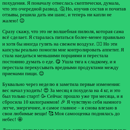
похудения. Я поначалу отнеслась скептически, думала,
что это очередной развод. 🤔 Но, изучив состав и почитав
отзывы, решила дать им шанс, и теперь ни капли не
жалею! 😉
Сразу скажу, что это не волшебная пилюля, которая сама
всё сделает. Я старалась питаться более-менее правильно
и хотя бы иногда гулять на свежем воздухе. 🚶‍♀️ Но эти
капсулы реально помогли мне контролировать аппетит. Я
стала наедаться меньшими порциями и перестала
постоянно думать о еде. 😋 Ушла тяга к сладкому, и я
перестала перекусывать вредными продуктами между
приемами пищи. 😌
Буквально через неделю я заметила первые изменения:
вес начал уходить! 😍 За месяц я похудела на 4 кг, и это
был только старт! 🥳 Сейчас прошло уже три месяца, и я
сбросила 10 килограммов! 🎉 Я чувствую себя намного
легче, энергичнее, и самое главное – я снова влезаю в
свои любимые вещи! 🥰 Моя самооценка поднялась до
небес! 🤩