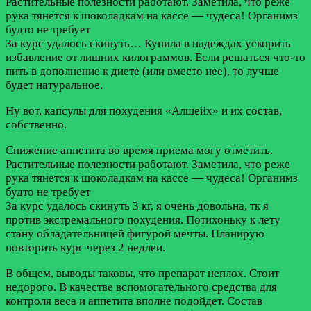
Растительные полезности работают. Заметила, что реже
рука тянется к шоколадкам на кассе — чудеса! Органимз
будто не требует
За курс удалось скинуть…
Купила в надеждах ускорить
избавление от лишних килограммов. Если решаться что-то
пить в дополнение к диете (или вместо нее), то лучше
будет натуральное.
Ну вот, капсулы для похудения «Алшейх» и их состав,
собственно.
Снижение аппетита во время приема могу отметить.
Растительные полезности работают. Заметила, что реже
рука тянется к шоколадкам на кассе — чудеса! Органимз
будто не требует
За курс удалось скинуть 3 кг, я очень довольна, тк я
против экстремального похудения. Потихоньку к лету
стану обладательницей фигурой мечты. Планирую
повторить курс через 2 недлеи.
В общем, выводы таковы, что препарат неплох. Стоит
недорого. В качестве вспомогательного средства для
контроля веса и аппетита вполне подойдет. Состав