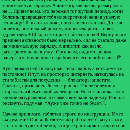
минимальную зарядку. А аппетит, как назло, разыгрался
не…
Привет всем, кто пережил тот жуткий период, когда
болезнь превращает тебя из энергичной лани в унылую
ленивицу! Я, к сожалению, попала в этот капкан. Долгая
болезнь, постельный режим, тонны лекарств… и вот,
здравствуй, +10 кг, от которых я была в шоке! Вернуться к
прежней активности было нереально, сил не хватало даже
на минимальную зарядку. А аппетит, как назло,
разыгрался не на шутку! Организм, видимо, решил
наверстать упущенное и требовал всего и побольше. 🍕
Чувствовала себя в ловушке: тело слабое, а есть хочется
постоянно! И тут, на просторах интернета, наткнулась на
эти таблетки для похудения — блокаторы аппетита.
Сначала, признаюсь, было страшно. После болезни я
старалась избегать любых лекарств. Но состав показался
вполне натуральным, а отзывы внушали надежду. Решила
рискнуть, подумав: “Хуже уже точно не будет!”.
Начала принимать таблетки строго по инструкции. И что
вы думаете? Они действительно работают! Сразу скажу,
что это не чудо-таблетки, которые растворяют жир во сне.