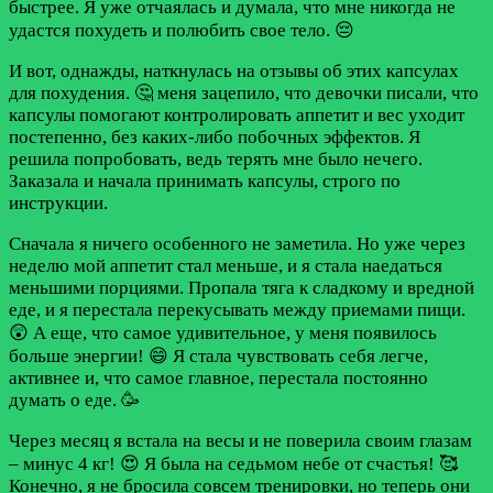
быстрее. Я уже отчаялась и думала, что мне никогда не
удастся похудеть и полюбить свое тело. 😔
И вот, однажды, наткнулась на отзывы об этих капсулах
для похудения. 🤔 меня зацепило, что девочки писали, что
капсулы помогают контролировать аппетит и вес уходит
постепенно, без каких-либо побочных эффектов. Я
решила попробовать, ведь терять мне было нечего.
Заказала и начала принимать капсулы, строго по
инструкции.
Сначала я ничего особенного не заметила. Но уже через
неделю мой аппетит стал меньше, и я стала наедаться
меньшими порциями. Пропала тяга к сладкому и вредной
еде, и я перестала перекусывать между приемами пищи.
😲 А еще, что самое удивительное, у меня появилось
больше энергии! 😄 Я стала чувствовать себя легче,
активнее и, что самое главное, перестала постоянно
думать о еде. 🥳
Через месяц я встала на весы и не поверила своим глазам
– минус 4 кг! 😍 Я была на седьмом небе от счастья! 🥰
Конечно, я не бросила совсем тренировки, но теперь они