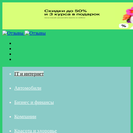
Меню
Искать
Switch
skin
Войти
IT и интернет
Автомобили
Бизнес и финансы
Компании
Красота и здоровье