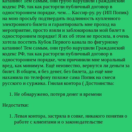
катанию! Тем самым, они грубо нарушили Гражданский
кодекс РФ, так как расторгли публичный договор в
одностороннем порядке, чем…
Кассир-ру. ру (ИП Попик)
на мою просьбу подтвердить подлинность купленного
электронного билета и гарантировать мне проход на
мероприятие, просто взяли и заблокировали мой билет в
одностороннем порядке! Я их об этом не просила, я очень
хотела посетить Кубок Первого канала по фигурному
катанию! Тем самым, они грубо нарушили Гражданский
кодекс РФ, так как расторгли публичный договор в
одностороннем порядке, чем причинили мне моральный
вред, как минимум. Ещё неизвестно, вернутся ли деньги за
билет. В общем, я без денег, без билета, да ещё мне
нахамила по телефону похоже сама Попик на смеси
русского и суржика. Гнилая контора (
Достоинства:
Не обнаружено, потеря денег и времени
Недостатки:
Левая контора, застряла в совке, никакого понятия о
работе с клиентами и о законодательстве