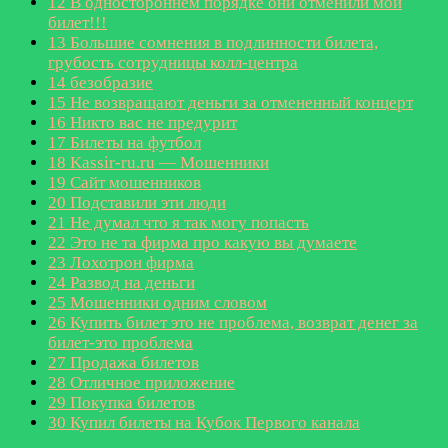
12
В одностороннем порядке они отменили мой
билет!!!
13
Большие сомнения в подлинности билета,
грубость сотрудницы колл-центра
14
безобразие
15
Не возвращают деньги за отмененный концерт
16
Никто вас не предурит
17
Билеты на футбол
18
Kassir-ru.ru — Мошенники
19
Сайт мошенников
20
Подставили эти люди
21
Не думал что я так могу попасть
22
Это не та фирма про какую вы думаете
23
Лохотрон фирма
24
Развод на деньги
25
Мошенники одним словом
26
Купить билет это не проблема, возврат денег за
билет-это проблема
27
Продажа билетов
28
Отличное приложение
29
Покупка билетов
30
Купил билеты на Кубок Первого канала