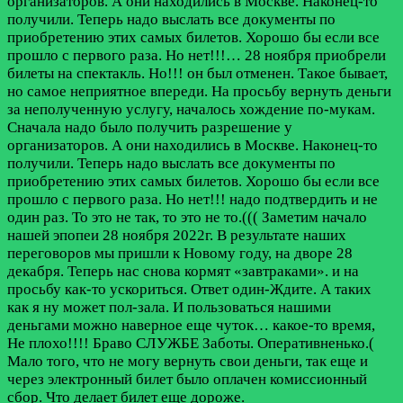
организаторов. А они находились в Москве. Наконец-то
получили. Теперь надо выслать все документы по
приобретению этих самых билетов. Хорошо бы если все
прошло с первого раза. Но нет!!!…
28 ноября приобрели
билеты на спектакль. Но!!! он был отменен. Такое бывает,
но самое неприятное впереди. На просьбу вернуть деньги
за неполученную услугу, началось хождение по-мукам.
Сначала надо было получить разрешение у
организаторов. А они находились в Москве. Наконец-то
получили. Теперь надо выслать все документы по
приобретению этих самых билетов. Хорошо бы если все
прошло с первого раза. Но нет!!! надо подтвердить и не
один раз. То это не так, то это не то.((( Заметим начало
нашей эпопеи 28 ноября 2022г. В результате наших
переговоров мы пришли к Новому году, на дворе 28
декабря. Теперь нас снова кормят «завтраками». и на
просьбу как-то ускориться. Ответ один-Ждите. А таких
как я ну может пол-зала. И пользоваться нашими
деньгами можно наверное еще чуток… какое-то время,
Не плохо!!!! Браво СЛУЖБЕ Заботы. Оперативненько.(
Мало того, что не могу вернуть свои деньги, так еще и
через электронный билет было оплачен комиссионный
сбор. Что делает билет еще дороже.