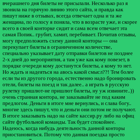
вчерашнего дня билеты не присылали. Несколько раз я
звонила на горячую линию этого сайта, и правда как
пишут ниже в отзывах, всегда отвечает одна и та же
женщина, по голосу я поняла, что в возрасте уже, и скорее
всего в своей конторке сидит и сама всем отвечает эта
самая Попик.. грубит, хамит, перебивает. Почитав отзывы,
могу предположить схему данной конторы — она
перекупает билеты в ограниченном количестве,
специально указывает дату отправки билетов не позднее
2-х дней до мероприятия, а там уже как кому повезет, в
порядке очереди кому достанутся билеты, а кому то нет.
Но ждать и надеяться на авось какой смысл??! Тем более
если ты из другого города, естественно надо бронировать
отели, билеты на поезд и так далее.. а играть в русскую
рулетку пришлют-не пришлют билеты, ну уж извините..))
очень странная контора, не заказывайте не под каким
предлогом. Деньги в итоге мне вернулись, и слава богу..
многие здесь пишут, что и деньги они потом не получают.
В итоге заказывать надо на сайте кассир.ру либо на офиц
сайте футбольной команды. Так будет спокойнее.
Надеюсь, когда нибудь деятельность данной конторы
приостановиться. Потому что данная поездка просто