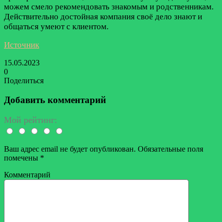
можем смело рекомендовать знакомым и родственникам.
Действительно достойная компания своё дело знают и
общаться умеют с клиентом.
Источник
15.05.2023
0
Поделиться
Facebook
Twitter
LinkedIn
Tumblr
Reddit
Вконтакте
Одноклассники
Skype
Messenger
Messenger
WhatsApp
Telegram
Viber
Line
Поделиться
Печатать
через
Добавить комментарий
электронную
почту
Мой рейтинг:
Ваш адрес email не будет опубликован.
Обязательные поля
помечены
*
Комментарий