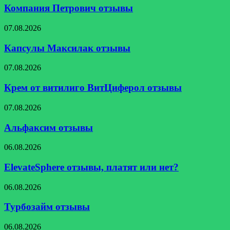
отзывы
Компания Петрович отзывы
Капсулы
07.08.2026
Максилак
отзывы
Капсулы Максилак отзывы
Крем
07.08.2026
от
витилиго
Крем от витилиго ВитЦиферол отзывы
ВитЦиферол
отзывы
Альфаксим
07.08.2026
отзывы
Альфаксим отзывы
ElevateSphere
06.08.2026
отзывы,
платят
ElevateSphere отзывы, платят или нет?
или
нет?
Турбозайм
06.08.2026
отзывы
Турбозайм отзывы
Мастер365
06.08.2026