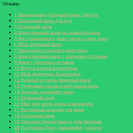
Отзывы
1
Неожиданно отличный крем для рук
2
Идеальный крем для рук
3
Отличный крем
4
Качественный крем по приятной цене
5
Восстанавливает даже очень сухую кожу
6
Мой любимый крем
7
Порадовал и ценой и качеством
8
Качественный крем с хорошим составом
9
Крем с богатым составом
10
Всегда в моей косметичке
11
Мой любимчик Аквапилинг
12
Нежный и очень приятный крем
13
Отличный состав и небольшая цена
14
Хорошо увлажняет кожу
15
Отличный крем
16
Мне этот крем очень понравился.
17
Настоящая находка для меня
18
Отличный крем
19
Оказался бюджетным и действенным
20
Постоянно беру Аквапилинг для рук)