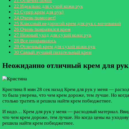
21
Отлично помог
22
Идеально для сухой кожи рук
23
Супер крем для рук)
24
Очень помогает!
25
Классный недорогой крем для рук с мочевиной
26
Очень понравился крем
27
Нежный уход для сухой кожи рук
28
Все понравилось
29
Отличный крем для сухой кожи рук
30
Самый лучший питательный крем
Неожиданно отличный крем для рук
Кристина
8 мин 28 сек назад
Крем для рук у меня — расход
то была уверена, что чем крем дороже, тем лучше. Но когд
столько тратить и решила найти крем побюджетнее.
И надо…
Крем для рук у меня — расходный материал. Ввид
что чем крем дороже, тем лучше. Но когда цены на уходову
решила найти крем побюджетнее.