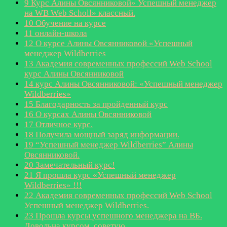
9
Курс Алины Овсянниковой» Успешный менеджер
на WB Web Scholl» классный.
10
Обучение на курсе
11
онлайн-школа
12
О курсе Алины Овсянниковой «Успешный
менеджер Wildberries
13
Академия современных профессий Web School
курс Алины Овсянниковой
14
курс Алины Овсянниковой: «Успешный менеджер
Wildberries»
15
Благодарность за пройденный курс
16
О курсах Алины Овсянниковой
17
Отличное курс.
18
Получила мощный заряд информации.
19
“Успешный менеджер Wildberries” Алины
Овсянниковой.
20
Замечательный курс!
21
Я прошла курс «Успешный менеджер
Wildberries» !!!
22
Академия современных профессий Web School
Успешный менеджер Wildberries.
23
Прошла курсы успешного менеджера на BБ.
Довольна курсом, советую.