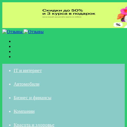
Меню
Искать
Switch
skin
Войти
IT и интернет
Автомобили
Бизнес и финансы
Компании
Красота и здоровье