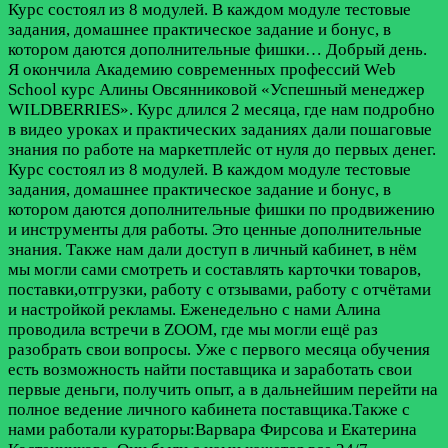
Курс состоял из 8 модулей. В каждом модуле тестовые
задания, домашнее практическое задание и бонус, в
котором даются дополнительные фишки…
Добрый день.
Я окончила Академию современных профессий Web
School курс Алины Овсянниковой «Успешный менеджер
WILDBERRIES». Курс длился 2 месяца, где нам подробно
в видео уроках и практических заданиях дали пошаговые
знания по работе на маркетплейс от нуля до первых денег.
Курс состоял из 8 модулей. В каждом модуле тестовые
задания, домашнее практическое задание и бонус, в
котором даются дополнительные фишки по продвижению
и инструменты для работы. Это ценные дополнительные
знания. Также нам дали доступ в личный кабинет, в нём
мы могли сами смотреть и составлять карточки товаров,
поставки,отгрузки, работу с отзывами, работу с отчётами
и настройкой рекламы. Еженедельно с нами Алина
проводила встречи в ZOOM, где мы могли ещё раз
разобрать свои вопросы. Уже с первого месяца обучения
есть возможность найти поставщика и заработать свои
первые деньги, получить опыт, а в дальнейшим перейти на
полное ведение личного кабинета поставщика.Также с
нами работали кураторы:Варвара Фирсова и Екатерина