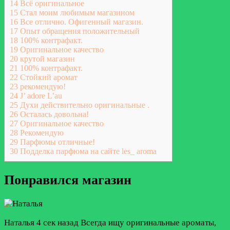
14
Всё оригинальное
15
Стал моим любимым магазином
16
Все отлично. Офигенный магазин.
17
Опыт обращения положительный
18
100% контрафакт.
19
Оригинальное качество
20
крутой магазин
21
100% контрафакт.
22
Стойкий аромат
23
рекомендую!
24
J’ adore L’au
25
Духи действительно оригинальные .
26
Осталась довольна!
27
Оригинальное качество
28
Рекомендую
29
Парфюмы отличные!
30
Подделка парфюма на сайте les_ aroma
Понравился магазин
Наталья
4 сек назад
Всегда ищу оригинальные ароматы,