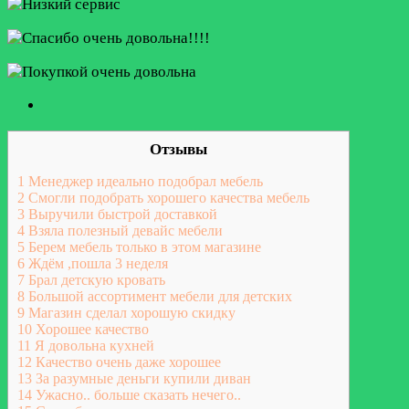
Отзывы
1
Менеджер идеально подобрал мебель
2
Смогли подобрать хорошего качества мебель
3
Выручили быстрой доставкой
4
Взяла полезный девайс мебели
5
Берем мебель только в этом магазине
6
Ждём ,пошла 3 неделя
7
Брал детскую кровать
8
Большой ассортимент мебели для детских
9
Магазин сделал хорошую скидку
10
Хорошее качество
11
Я довольна кухней
12
Качество очень даже хорошее
13
За разумные деньги купили диван
14
Ужасно.. больше сказать нечего..