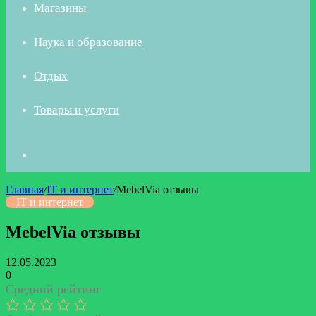
Магазины
Наука и образование
Отдых
Товары и услуги
Искать
Главная
/
IT и интернет
/
MebelVia отзывы
IT и интернет
MebelVia отзывы
12.05.2023
0
Средний рейтинг