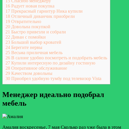
15
Спасибо менеджеру
16
Радует новая покупка
17
Прекрасный гарнитур Ника купили
18
Отличный диванчик приобрели
19
Отвратительно
20
Довольна покупкой
21
Быстро привезли и собрали
22
Диван с помойки
23
Большой выбор кроватей
24
Берегите нервы
25
Весьма приличная мебель
26
В салоне удобно посмотреть и подобрать мебель
27
Купили интересную по дизайну гостиную
28
Оперативное обслуживание
29
Качеством довольны
30
Приобрел удобную тумбу под телевизор Vista
Менеджер идеально подобрал
мебель
Амалия
воскресенье, 7 мая
Сколько раз уже была в этом